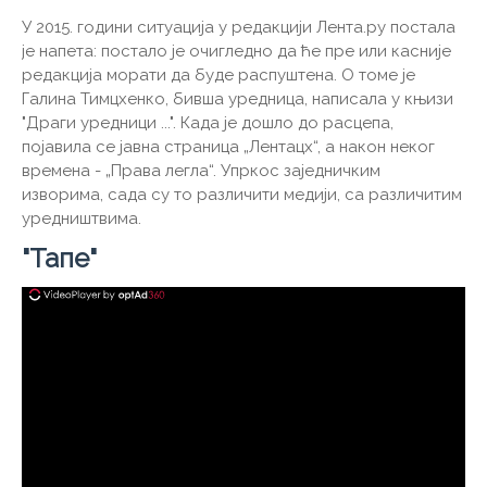
У 2015. години ситуација у редакцији Лента.ру постала
је напета: постало је очигледно да ће пре или касније
редакција морати да буде распуштена. О томе је
Галина Тимцхенко, бивша уредница, написала у књизи
"Драги уредници ...". Када је дошло до расцепа,
појавила се јавна страница „Лентацх“, а након неког
времена - „Права легла“. Упркос заједничким
изворима, сада су то различити медији, са различитим
уредништвима.
"Тапе"