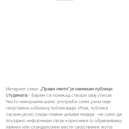
Интернет сленг,
„Прави ленти“ је намењен публици
студената
- барем се понекад створи овај утисак.
Често неморалне шале, употреба сленг речи није
својствена озбиљној публикацији. Ипак, публика
сасвим јасно следи главне циљеве медија - не само да
поуздано информише своје кориснике (у објављивању
лажних или скандалозних вести својствених жутој