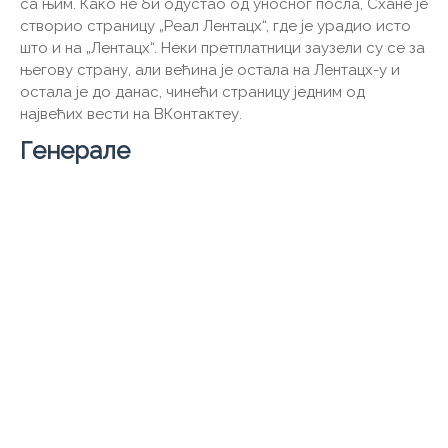
са њим. Како не би одустао од уносног посла, Схане је
створио страницу „Реал Лентацх“, где је урадио исто
што и на „Лентацх“. Неки претплатници заузели су се за
његову страну, али већина је остала на Лентацх-у и
остала је до данас, чинећи страницу једним од
највећих вести на ВКонтактеу.
Генерале