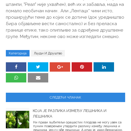
штампи, "Реал" није ухваћен), већ их и забавља, мада на
помало необичан начин . Али „Лентацх“ чини исто,
проширујући теме до којих се дотиче (док уредништво
бира објављене вести самостално) и без преласка
границе етике, тако опипљиве за одређене друштвене
групе. Међутим, некоме ово може изгледати смешно.
Категорија
Људи И Друштво
СЛЕДЕЋИ ЧЛАНАК
КОЈА ЈЕ РАЗЛИКА ИЗМЕЂУ ЛЕШНИКА И
ЛЕШНИКА
Ни прави љубитељи орашастих плодова не могу увек са
пуним поверењем утврдити разлику између лешника и
лешника, јер су обе лешници. А ипак је, иако безначајно.