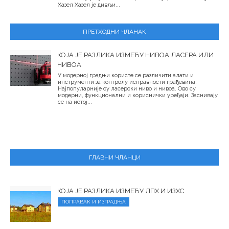
Хазел Хазел је дивљи...
ПРЕТХОДНИ ЧЛАНАК
КОЈА ЈЕ РАЗЛИКА ИЗМЕЂУ НИВОА ЛАСЕРА ​​ИЛИ
НИВОА
У модерној градњи користе се различити алати и
инструменти за контролу исправности грађевина.
Најпопуларније су ласерски ниво и нивоа. Ово су
модерни, функционални и кориснички уређаји. Заснивају
се на истој...
ГЛАВНИ ЧЛАНЦИ
КОЈА ЈЕ РАЗЛИКА ИЗМЕЂУ ЛПХ И ИЗХС
ПОПРАВАК И ИЗГРАДЊА