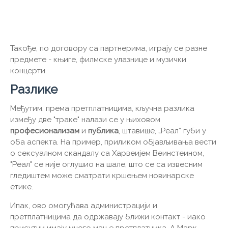
Такође, по договору са партнерима, играју се разне
предмете - књиге, филмске улазнице и музички
концерти.
Разлике
Међутим, према претплатницима, кључна разлика
између две "траке" налази се у њиховом
професионализам
и
публика
, штавише, „Реал“ губи у
оба аспекта. На пример, приликом објављивања вести
о сексуалном скандалу са Харвеијем Веинстеином,
"Реал" се није оглушио на шале, што се са извесним
гледиштем може сматрати кршењем новинарске
етике.
Ипак, ово омогућава администрацији и
претплатницима да одржавају ближи контакт - иако
присутни имају много мање претплатника. А Марк