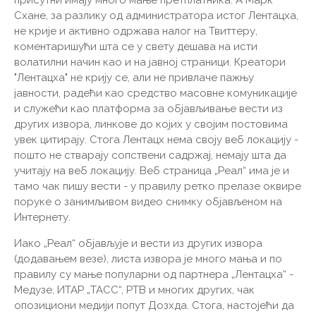
Схане, за разлику од администратора истог Лентацха,
не крије и активно одржава налог на Твиттеру,
коментаришући шта се у свету дешава на исти
волатилни начин као и на јавној страници. Креатори
"Лентацха" не крију се, али не привлаче пажњу
јавности, радећи као средство масовне комуникације
и служећи као платформа за објављивање вести из
других извора, линкове до којих у својим постовима
увек цитирају. Стога Лентацх нема своју веб локацију -
пошто не стварају сопствени садржај, немају шта да
учитају на веб локацију. Веб страница „Реал“ има је и
тамо чак пишу вести - у правилу ретко прелазе оквире
поруке о занимљивом видео снимку објављеном на
Интернету.
Иако „Реал“ објављује и вести из других извора
(додавањем везе), листа извора је много мања и по
правилу су мање популарни од партнера „Лентацха“ -
Медузе, ИТАР „ТАСС“, РТВ и многих других, чак
опозициони медији попут Дозхда. Стога, настојећи да