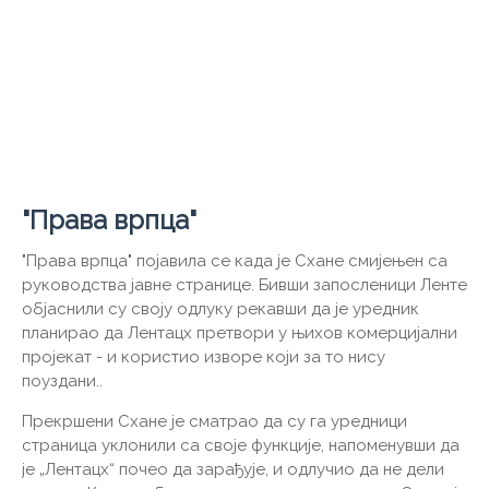
"Права врпца"
"Права врпца" појавила се када је Схане смијењен са
руководства јавне странице. Бивши запосленици Ленте
објаснили су своју одлуку рекавши да је уредник
планирао да Лентацх претвори у њихов комерцијални
пројекат - и користио изворе који за то нису
поуздани..
Прекршени Схане је сматрао да су га уредници
страница уклонили са своје функције, напоменувши да
је „Лентацх“ почео да зарађује, и одлучио да не дели