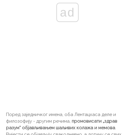
ad
Поред заједничког имена, оба Лентацхаса деле и
филозофију - другим речима,
промовисати „здрав
разум“ објављивањем шаљивих колажа и мемова
.
Вијести се објављују свакодневно, а дотичу се свих