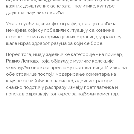
важних друштвених аспеката - политике, културе,
друштва, научних открића..
Уместо уобичајених фотографија, вест је праћена
мемејима који су победили ситуацију са комичне
стране. Према ауторима јавних страница, управо су
шале израз здравог разума за који се боре.
Поред тога, имају заједничке категорије - на пример,
Радио Лентацх
, која објављује музичке колекције -
укључујући оне које предлажу претплатници. И иако на
обе странице постоји модерирање коментара на
кључне речи (обично насилне), администратори
снажно подстичу расправу између претплатника и
понекад одржавају конкурсе за најбољи коментар.