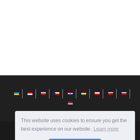
This website uses cookies to ensure you get the
best experience on our website.
Learn more
sr.avktarget.com
Ⓒ
2026