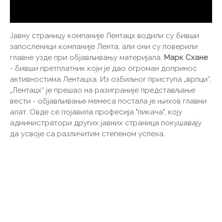
Јавну страницу компаније Лентацх водили су бивши
запосленици компаније Лента, али они су поверили
главне узде при објављивању материјала.
Марк Схане
- бивши претплатник који је дао огроман допринос
активностима Лентацха. Из озбиљног приступа „врпци“,
„Лентацх“ је прешао на разиграније представљање
вести - објављивање мемеса постала је њихов главни
алат. Овде се појавила професија "пикача", коју
администратори других јавних страница покушавају
да усвоје са различитим степеном успеха.