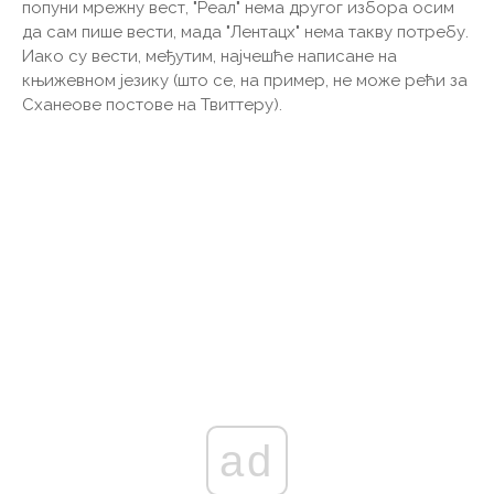
попуни мрежну вест, "Реал" нема другог избора осим
да сам пише вести, мада "Лентацх" нема такву потребу.
Иако су вести, међутим, најчешће написане на
књижевном језику (што се, на пример, не може рећи за
Сханеове постове на Твиттеру).
ad