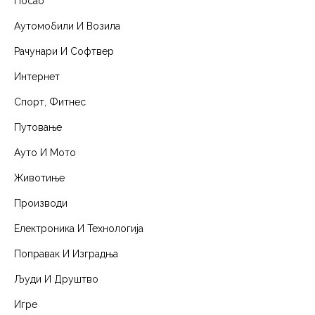
Посао
Аутомобили И Возила
Рачунари И Софтвер
Интернет
Спорт, Фитнес
Путовање
Ауто И Мото
Животиње
Производи
Електроника И Технологија
Поправак И Изградња
Људи И Друштво
Игре