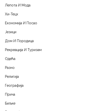
Лепота И Мода
Хи-Тецх
Економија И Посао
Језици
Дом И Породица
Рекреација И Туризам
Одећа
Разно
Религија
Географија
Прича
Биљке