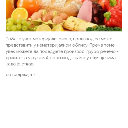
Роба је увек материјализована, производ се може
представити у нематеријалном облику. Према томе,
увек можете да поседујете производ (грубо речено -
држите га у рукама), производ - само у случајевима
када је ствар.
до садржаја ↑