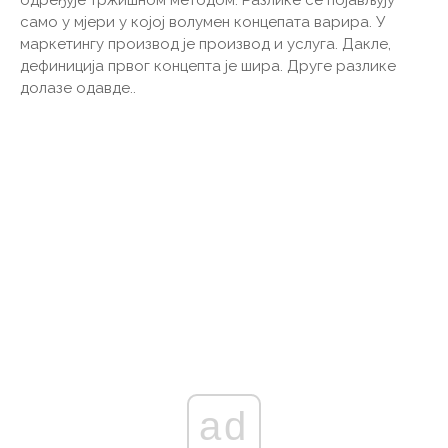
само у мјери у којој волумен концепата варира. У
маркетингу производ је производ и услуга. Дакле,
дефиниција првог концепта је шира. Друге разлике
долазе одавде..
ad