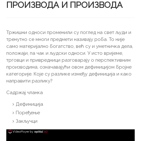
ПРОИЗВОДА И ПРОИЗВОДА
Тржишни односи променили су поглед на свет људи и
тренутно се многи предмети називају роба. То није
само материјално богатство, већ су и уметничка дела,
положаји, па чак и људски односи. У исто вријеме,
трговци и привредници разговарају о перспективним
производима, означавајући овом дефиницијом бројне
категорије. Које су разлике између дефиниција и како
направити разлику?
Садржај чланка
Дефиниција
Поређење
Закључци