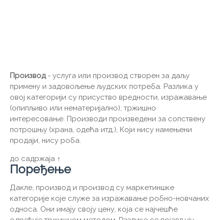
Производ
- услуга или производ створен за даљу
примену и задовољење људских потреба. Разлика у
овој категорији су присуство вредности, изражавање
(опипљиво или нематеријално), тржишно
интересовање. Производи произведени за сопствену
потрошњу (храна, одећа итд.), Који нису намењени
продаји, нису роба.
до садржаја ↑
Поређење
Дакле, производ и производ су маркетиншке
категорије које служе за изражавање робно-новчаних
односа. Они имају своју цену, која се најчешће
одређује тржишном методом. Разлике се појављују