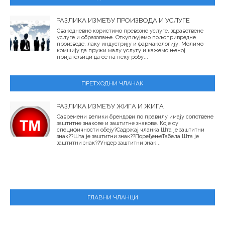
РАЗЛИКА ИЗМЕЂУ ПРОИЗВОДА И УСЛУГЕ
Свакодневно користимо превозне услуге, здравствене
услуге и образовање. Откупљујемо пољопривредне
производе, лаку индустрију и фармакологију. Молимо
комшију да пружи малу услугу и кажемо њеној
пријатељици да се на неку робу...
ПРЕТХОДНИ ЧЛАНАК
РАЗЛИКА ИЗМЕЂУ ЖИГА И ЖИГА
Савремени велики брендови по правилу имају сопствене
заштитне знакове и заштитне знакове. Које су
специфичности обеју?Садржај чланка Шта је заштитни
знак??Шта је заштитни знак??ПоређењеТабела Шта је
заштитни знак??Ундер заштитни знак...
ГЛАВНИ ЧЛАНЦИ