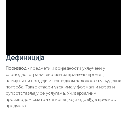
Дефиниција
Производ
- предмети и вриједности укључени у
слободно, ограничено или забрањено промет,
намијењени продаји и накнадном задовољењу људских
потреба. Такве ствари увек имају формални израз и
супротстављају се услугама. Универзалним
производом сматра се новац који одређује вредност
предмета.