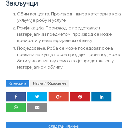
Закључци
Обим концепта. Производ - шира категорија која
укључује робу и услуге.
Реификација. Производ је представљен
материјалним предметом, производ се може
креирати у нематеријалном облику.
Посједовање. Роба се може поседовати: она
прелази на купца после продаје. Производ може
бити у власништву само ако је представљен у
материјалном облику..
Категорија
Наука И Образовање
СЛЕДЕЋИ ЧЛАНАК