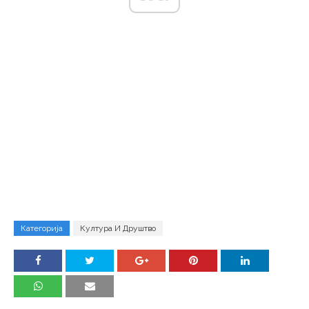
Категорија
Култура И Друштво