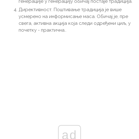
генерације у генерацију обичај постаје традиција.
Директивност. Поштивање традиција је више
усмерено на информисање маса. Обичај је, пре
свега, активна акција која следи одређени циљ, у
почетку - практична..
ad