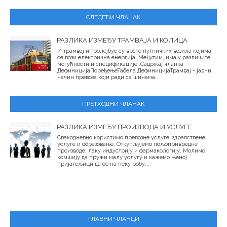
СЛЕДЕЋИ ЧЛАНАК
РАЗЛИКА ИЗМЕЂУ ТРАМВАЈА И КОЛИЦА
И трамвај и тролејбус су врсте путничких возила којима
се вози електрична енергија. Међутим, имају различите
могућности и спецификације..Садржај чланка
ДефиницијаПоређењеТабела ДефиницијаТрамвај - јавни
начин превоза који ради са шинама...
ПРЕТХОДНИ ЧЛАНАК
РАЗЛИКА ИЗМЕЂУ ПРОИЗВОДА И УСЛУГЕ
Свакодневно користимо превозне услуге, здравствене
услуге и образовање. Откупљујемо пољопривредне
производе, лаку индустрију и фармакологију. Молимо
комшију да пружи малу услугу и кажемо њеној
пријатељици да се на неку робу...
ГЛАВНИ ЧЛАНЦИ