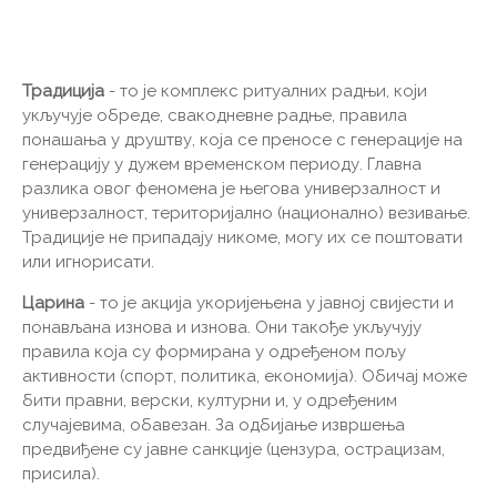
Традиција
- то је комплекс ритуалних радњи, који
укључује обреде, свакодневне радње, правила
понашања у друштву, која се преносе с генерације на
генерацију у дужем временском периоду. Главна
разлика овог феномена је његова универзалност и
универзалност, територијално (национално) везивање.
Традиције не припадају никоме, могу их се поштовати
или игнорисати.
Царина
- то је акција укоријењена у јавној свијести и
понављана изнова и изнова. Они такође укључују
правила која су формирана у одређеном пољу
активности (спорт, политика, економија). Обичај може
бити правни, верски, културни и, у одређеним
случајевима, обавезан. За одбијање извршења
предвиђене су јавне санкције (цензура, острацизам,
присила).