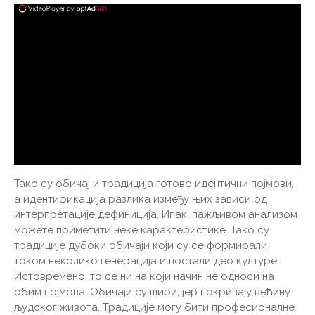
Тако су обичај и традиција готово идентични појмови,
а идентификација разлика између њих зависи од
интерпретације дефиниција. Ипак, пажљивом анализом
можете приметити неке карактеристике. Тако су
традиције дубоки обичаји који су се формирали
током неколико генерација и постали део културе.
Истовремено, то се ни на који начин не односи на
обим појмова. Обичаји су шири, јер покривају већину
људског живота. Традиције могу бити професионалне