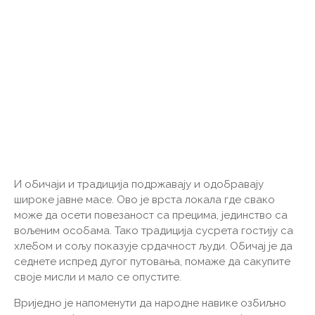
И обичаји и традиција подржавају и одобравају
широке јавне масе. Ово је врста локала где свако
може да осети повезаност са прецима, јединство са
вољеним особама. Тако традиција сусрета гостију са
хлебом и сољу показује срдачност људи. Обичај је да
седнете испред дугог путовања, помаже да сакупите
своје мисли и мало се опустите.
Вриједно је напоменути да народне навике озбиљно