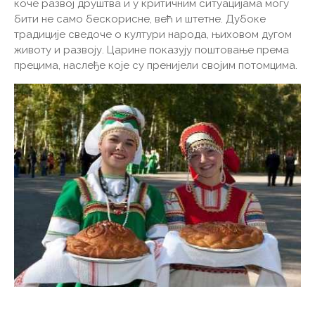
коче развој друштва и у критичним ситуацијама могу
бити не само бескорисне, већ и штетне. Дубоке
традиције сведоче о култури народа, њиховом дугом
животу и развоју. Царине показују поштовање према
прецима, наслеђе које су пренијели својим потомцима.