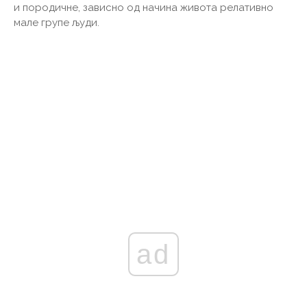
и породичне, зависно од начина живота релативно
мале групе људи.
ad