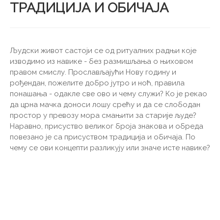
ТРАДИЦИЈА И ОБИЧАЈА
Људски живот састоји се од ритуалних радњи које
изводимо из навике - без размишљања о њиховом
правом смислу. Прослављајући Нову годину и
рођендан, пожелите добро јутро и ноћ, правила
понашања - одакле све ово и чему служи? Ко је рекао
да црна мачка доноси лошу срећу и да се слободан
простор у превозу мора смањити за старије људе?
Наравно, присуство великог броја знакова и обреда
повезано је са присуством традиција и обичаја. По
чему се ови концепти разликују или значе исте навике?