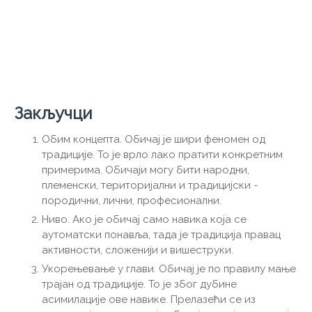
Закључци
Обим концепта. Обичај је шири феномен од
традиције. То је врло лако пратити конкретним
примерима. Обичаји могу бити народни,
племенски, територијални и традицијски -
породични, лични, професионални.
Ниво. Ако је обичај само навика која се
аутоматски понавља, тада је традиција правац
активности, сложенији и вишеструки.
Укорењевање у глави. Обичај је по правилу мање
трајан од традиције. То је због дубине
асимилације ове навике. Прелазећи се из