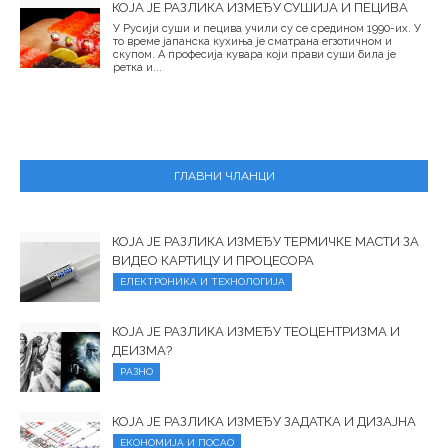
КОЈА ЈЕ РАЗЛИКА ИЗМЕЂУ СУШИЈА И ПЕЦИВА
У Русији суши и пецива учили су се средином 1990-их. У
то време јапанска кухиња је сматрана егзотичном и
скупом. А професија кувара који прави суши била је
ретка и...
ГЛАВНИ ЧЛАНЦИ
КОЈА ЈЕ РАЗЛИКА ИЗМЕЂУ ТЕРМИЧКЕ МАСТИ ЗА
ВИДЕО КАРТИЦУ И ПРОЦЕСОРА
ЕЛЕКТРОНИКА И ТЕХНОЛОГИЈА
КОЈА ЈЕ РАЗЛИКА ИЗМЕЂУ ТЕОЦЕНТРИЗМА И
ДЕИЗМА?
РАЗНО
КОЈА ЈЕ РАЗЛИКА ИЗМЕЂУ ЗАДАТКА И ДИЗАЈНА
ЕКОНОМИЈА И ПОСАО