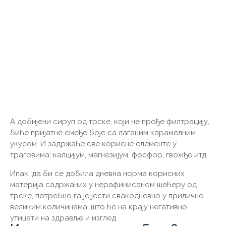
А добијени сируп од трске, који не прође филтрацију,
биће пријатне смеђе боје са лаганим карамелним
укусом. И задржаће све корисне елементе у
траговима: калцијум, магнезијум, фосфор, гвожђе итд..
Ипак, да би се добила дневна норма корисних
материја садржаних у нерафинисаном шећеру од
трске, потребно га је јести свакодневно у прилично
великим количинама, што ће на крају негативно
утицати на здравље и изглед.