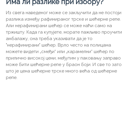
Има ли разлике при избору?
Из свега наведеног може се закључити да не постоји
разлика између рафинираног трске и шећерне репе.
Али нерафинирани шећер се може наћи само на
тржишту. Када га купујете, морате пажљиво проучити
амбалажу, она треба указивати да је то
"нерафинирани" шећер. Врло често на полицама
можете видети „смеђи“ или „карамелни“ шећер по
прилично високој цени, међутим у паковању заправо
може бити шећерне репе у браон боји. И све то зато
што је цена шећерне трске много већа од шећерне
репе.