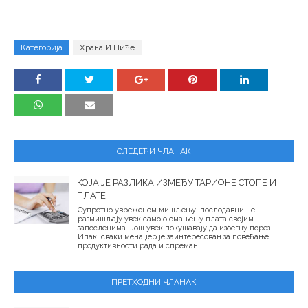
Категорија
Храна И Пиће
СЛЕДЕЋИ ЧЛАНАК
КОЈА ЈЕ РАЗЛИКА ИЗМЕЂУ ТАРИФНЕ СТОПЕ И
ПЛАТЕ
Супротно увреженом мишљењу, послодавци не
размишљају увек само о смањењу плата својим
запосленима. Још увек покушавају да избегну порез..
Ипак, сваки менаџер је заинтересован за повећање
продуктивности рада и спреман...
ПРЕТХОДНИ ЧЛАНАК