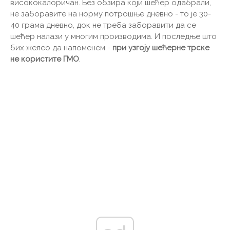
висококалоричан. Без обзира који шећер одабрали,
не заборавите на норму потрошње дневно - то је 30-
40 грама дневно, док не треба заборавити да се
шећер налази у многим производима. И последње што
бих желео да напоменем -
при узгоју шећерне трске
не користите ГМО
.