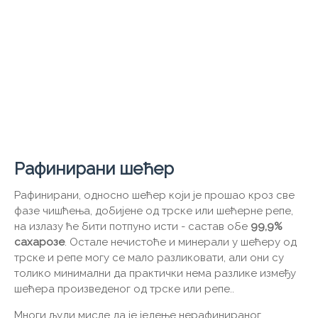
Рафинирани шећер
Рафинирани, односно шећер који је прошао кроз све
фазе чишћења, добијене од трске или шећерне репе,
на излазу ће бити потпуно исти - састав обе
99,9%
сахарозе
. Остале нечистоће и минерали у шећеру од
трске и репе могу се мало разликовати, али они су
толико минимални да практички нема разлике између
шећера произведеног од трске или репе..
Многи људи мисле да је једење нерафинираног