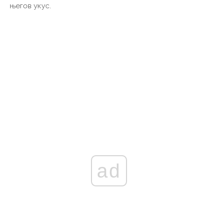
његов укус.
ad