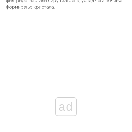
филтрира, настали сируп загрева, услед чега почиње
формирање кристала.
ad