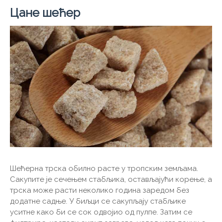
Цане шећер
Шећерна трска обилно расте у тропским земљама.
Сакупите је сечењем стабљика, остављајући корење, а
трска може расти неколико година заредом без
додатне садње. У биљци се сакупљају стабљике
уситне како би се сок одвојио од пулпе. Затим се