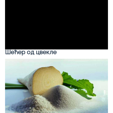
Шећер од цвекле