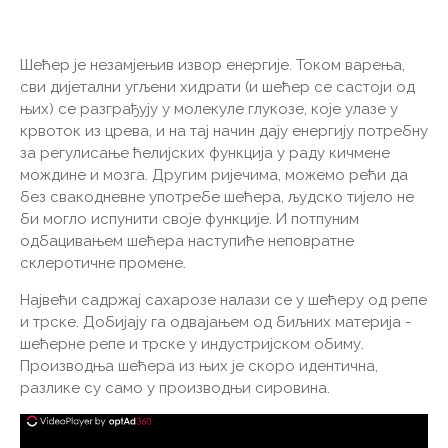
Шећер је незамјењив извор енергије. Током варења,
сви дијетални угљени хидрати (и шећер се састоји од
њих) се разграђују у молекуле глукозе, које улазе у
крвоток из црева, и на тај начин дају енергију потребну
за регулисање ћелијских функција у раду кичмене
мождине и мозга. Другим ријечима, можемо рећи да
без свакодневне употребе шећера, људско тијело не
би могло испунити своје функције. И потпуним
одбацивањем шећера наступиће неповратне
склеротичне промене.
Највећи садржај сахарозе налази се у шећеру од репе
и трске. Добијају га одвајањем од биљних материја -
шећерне репе и трске у индустријском обиму.
Производња шећера из њих је скоро идентична,
разлике су само у производњи сировина.