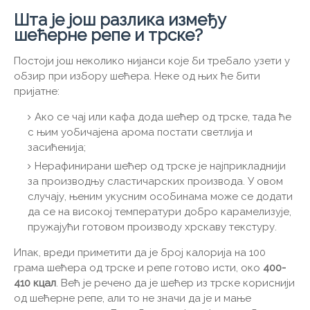
Шта је још разлика између
шећерне репе и трске?
Постоји још неколико нијанси које би требало узети у
обзир при избору шећера. Неке од њих ће бити
пријатне:
Ако се чај или кафа дода шећер од трске, тада ће
с њим уобичајена арома постати светлија и
засићенија;
Нерафинирани шећер од трске је најприкладнији
за производњу сластичарских производа. У овом
случају, њеним укусним особинама може се додати
да се на високој температури добро карамелизује,
пружајући готовом производу хрскаву текстуру.
Ипак, вреди приметити да је број калорија на 100
грама шећера од трске и репе готово исти, око
400-
410 кцал
. Већ је речено да је шећер из трске кориснији
од шећерне репе, али то не значи да је и мање