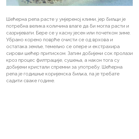
Шећерна репа расте у умјереној клими, јер биљци је
потребна велика количина влаге да би могла расти и
сазријевати. Бере се у касну јесен или почетком зиме.
Убрано корено поврће очисти се од врхова и
остатака земље, темељно се опере и екстрахира
сирови шећер притиском. Затим добијени сок пролази
кроз процес филтрације, сушења, а након тога су
добијени кристали спремни за употребу. Шећерна
репа је годишње коријенска биљка, па је требате
садити сваке године.