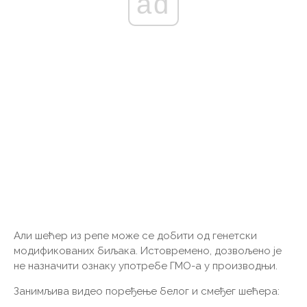
ad
Али шећер из репе може се добити од генетски
модификованих биљака. Истовремено, дозвољено је
не назначити ознаку употребе ГМО-а у производњи.
Занимљива видео поређење белог и смеђег шећера: