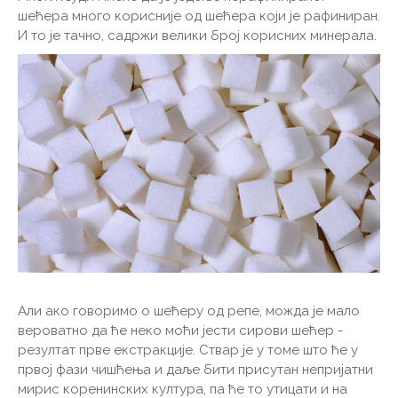
шећера много корисније од шећера који је рафиниран.
И то је тачно, садржи велики број корисних минерала.
Али ако говоримо о шећеру од репе, можда је мало
вероватно да ће неко моћи јести сирови шећер -
резултат прве екстракције. Ствар је у томе што ће у
првој фази чишћења и даље бити присутан непријатни
мирис коренинских култура, па ће то утицати и на