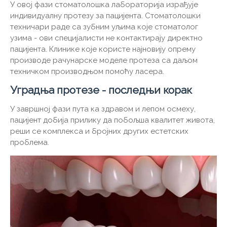
У овој фази стоматолошка лабораторија израђује
индивидуалну протезу за пацијента. Стоматолошки
техничари раде са зубним уљима које стоматолог
узима - ови специјалисти не контактирају директно
пацијента. Клинике које користе најновију опрему
производе рачунарске моделе протеза са даљом
техничком производњом помоћу ласера.
Уградња протезе - последњи корак
У завршној фази пута ка здравом и лепом осмеху,
пацијент добија прилику да побољша квалитет живота,
реши се комплекса и бројних других естетских
проблема.