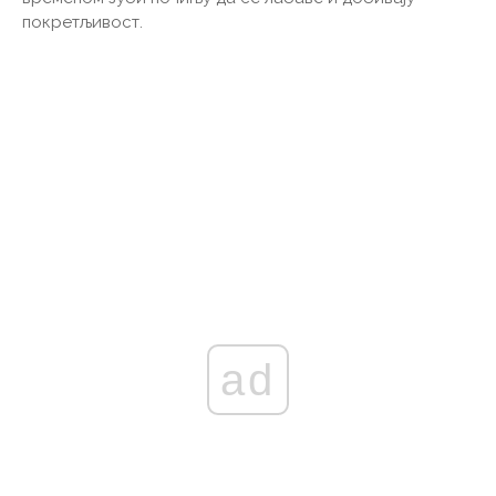
покретљивост.
ad