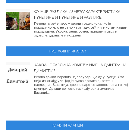
КОЈА ЈЕ РАЗЛИКА ИЗМЕЂУ КАРАКТЕРИСТИКА
ЋУРЕТИНЕ И ЋУРЕТИНЕ И РАЗЛИКЕ
Печено пуреће месо у рерни традиционално је
породично јело не само на западу, већ и у многим нашим
породицама. Укусна, лепа, сочна, привлачи децу и
одрасле, здрава је и исхрана,...
ПРЕТХОДНИ ЧЛАНАК
КАКВА ЈЕ РАЗЛИКА ИЗМЕЂУ ИМЕНА ДМИТРИЈ И
ДИМИТРИ?
Имена грчког порекла најпопуларнија су у Русији. Ово
није изненађујуће, јер је руска држава директан
наследник Византија, древно царство засновано на грчкој
култури. Дечаци се често називају овим именима:
Василиј,...
ГЛАВНИ ЧЛАНЦИ