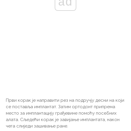
ad
Први корак је направити рез на подручју десни на који
се поставља имплантат. Затим ортодонт припрема
место за имплантацију грађевине помоћу посебних
алата. Сљедећи корак је завијање имплантата, након
чега слиједи зашивање ране.