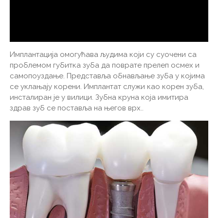
Имплантација омогућава људима који су суочени са
проблемом губитка зуба да поврате прелеп осмех и
самопоуздање. Представља обнављање зуба у којима
се уклањају корени. Имплантат служи као корен зуба,
инсталиран је у вилици. Зубна круна која имитира
здрав зуб се поставља на његов врх..