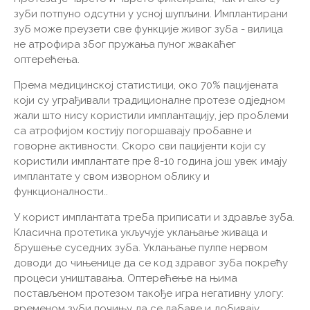
зуби потпуно одсутни у усној шупљини. Имплантирани
зуб може преузети све функције живог зуба - вилица
не атрофира због пружања пуног жвакаћег
оптерећења.
Према медицинској статистици, око 70% пацијената
који су уграђивали традиционалне протезе одједном
жали што нису користили имплантацију, јер проблеми
са атрофијом костију погоршавају пробавне и
говорне активности. Скоро сви пацијенти који су
користили имплантате пре 8-10 година још увек имају
имплантате у свом изворном облику и
функционалности..
У корист имплантата треба приписати и здравље зуба.
Класична протетика укључује уклањање живаца и
брушење суседних зуба. Уклањање пулпе нервом
доводи до чињенице да се код здравог зуба покрећу
процеси уништавања. Оптерећење на њима
постављеном протезом такође игра негативну улогу:
временом зуби почињу да се лабаве и добивају