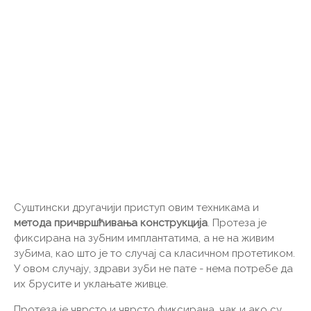
Суштински другачији приступ овим техникама и
метода причвршћивања конструкција
. Протеза је
фиксирана на зубним имплантатима, а не на живим
зубима, као што је то случај са класичном протетиком.
У овом случају, здрави зуби не пате - нема потребе да
их брусите и уклањате живце.
Протеза је чврсто и чврсто фиксирана, чак и ако су