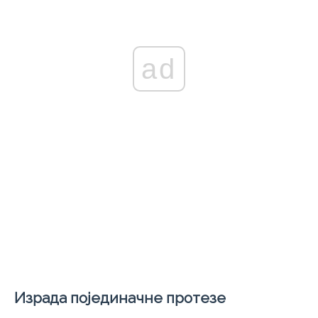
ad
Израда појединачне протезе