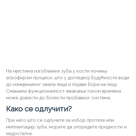
На мјестима изгубљених зуба у кости почињу
атрофијски процеси, што у догледној будућности води
до измијењеног овала лица и појаве бора на лицу.
Смањена функционалност жвакања током времена
може довести до болести пробавног система.
Како се одлучити?
Пре него што се одлучите за избор протезе или
имплантацију зуба, морате да упоредите предности и
недостатке.