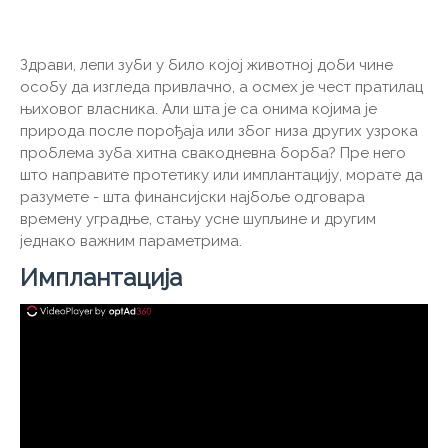
Здрави, лепи зуби у било којој животној доби чине
особу да изгледа привлачно, а осмех је чест пратилац
њиховог власника. Али шта је са онима којима је
природа после порођаја или због низа других узрока
проблема зуба хитна свакодневна борба? Пре него
што направите протетику или имплантацију, морате да
разумете - шта финансијски најбоље одговара
времену уградње, стању усне шупљине и другим
једнако важним параметрима.
Имплантација