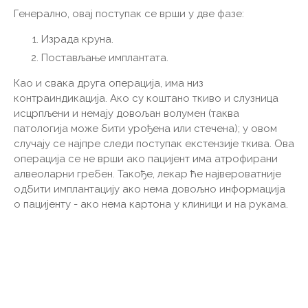
Генерално, овај поступак се врши у две фазе:
Израда круна.
Постављање имплантата.
Као и свака друга операција, има низ
контраиндикација. Ако су коштано ткиво и слузница
исцрпљени и немају довољан волумен (таква
патологија може бити урођена или стечена); у овом
случају се најпре следи поступак екстензије ткива. Ова
операција се не врши ако пацијент има атрофирани
алвеоларни гребен. Такође, лекар ће највероватније
одбити имплантацију ако нема довољно информација
о пацијенту - ако нема картона у клиници и на рукама.