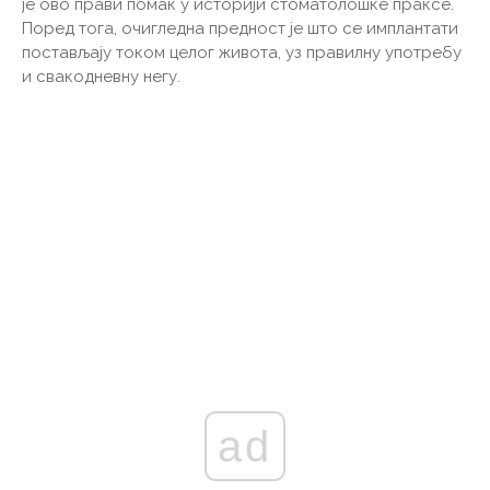
је ово прави помак у историји стоматолошке праксе.
Поред тога, очигледна предност је што се имплантати
постављају током целог живота, уз правилну употребу
и свакодневну негу.
ad