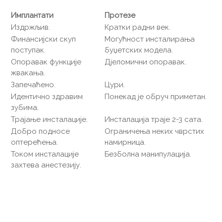
Имплантати
Протезе
Издржљив.
Кратки радни век.
Финансијски скуп
Могућност инсталирања
поступак.
буџетских модела.
Опоравак функције
Дјеломични опоравак.
жвакања.
Запечаћено.
Цури.
Идентично здравим
Понекад је обруч приметан.
зубима.
Трајање инсталације.
Инсталација траје 2-3 сата.
Добро подносе
Ограничења неких чврстих
оптерећења.
намирница.
Током инсталације
Безболна манипулација.
захтева анестезију.