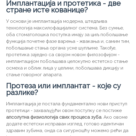
Имплантација и протетика - две
стране исте кованице?
У основи је имплантација модерна, штедљива
технологија максилофацијалног система. Без сумње,
оба стоматолошка поступка имају за циљ побољшање
функција почетне фазе варења - жвакања и, самим тим,
побољшање стања органа усне шупљине. Такође,
протетика заједно са својом новом филозофијом -
имплантацијом побољшава целокупно естетско стање
осмеха и облик лица у целини, побољшава дикцију и
стање говорног апарата.
Протеза или имплантат - које су
разлике?
Имплантација је постала фундаментално нови приступ
протетици - захваљујући овом поступку се постиже
апсолутна физиологија свих процеса зуба
. Ако овоме
додате естетски исправан изглед, готово идентичан
здравим зубима, онда са сигурношћу можемо рећи да