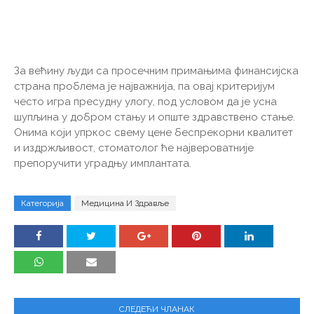
За већину људи са просечним примањима финансијска
страна проблема је најважнија, па овај критеријум
често игра пресудну улогу, под условом да је усна
шупљина у добром стању и опште здравствено стање.
Онима који упркос свему цене беспрекорни квалитет
и издржљивост, стоматолог ће највероватније
препоручити уградњу имплантата.
Категорија
Медицина И Здравље
СЛЕДЕЋИ ЧЛАНАК