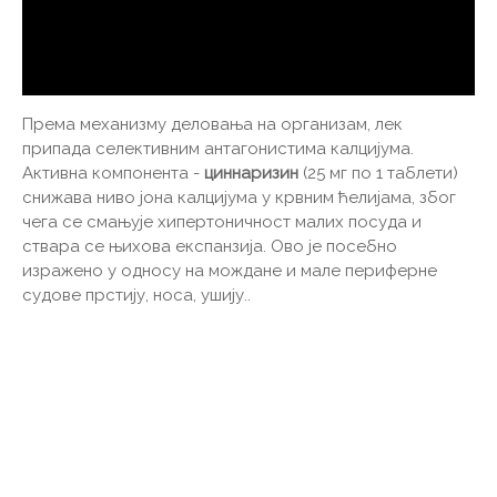
Према механизму деловања на организам, лек
припада селективним антагонистима калцијума.
Активна компонента -
циннаризин
(25 мг по 1 таблети)
снижава ниво јона калцијума у ​​крвним ћелијама, због
чега се смањује хипертоничност малих посуда и
ствара се њихова експанзија. Ово је посебно
изражено у односу на мождане и мале периферне
судове прстију, носа, ушију..