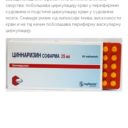
својства, побољшава циркулацију крви у периферним
судовима и подстиче циркулацију крви у судовима
мозга. Смањује ризик од хипоксије ткива, вискозности
крви и на тај начин побољшава периферну васкуларну
циркулацију.