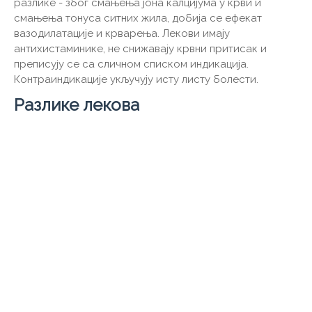
разлике - због смањења јона калцијума у ​​крви и
смањења тонуса ситних жила, добија се ефекат
вазодилатације и крварења. Лекови имају
антихистаминике, не снижавају крвни притисак и
преписују се са сличном списком индикација.
Контраиндикације укључују исту листу болести.
Разлике лекова