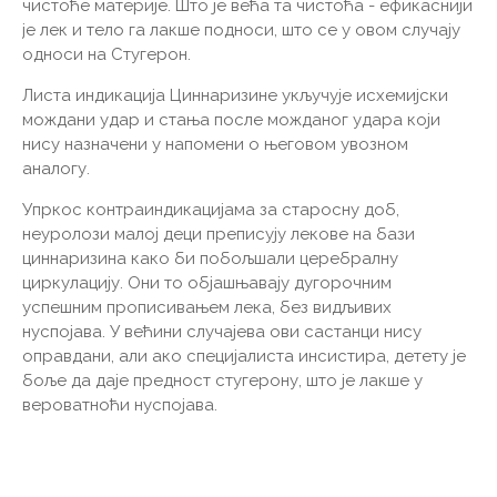
чистоће материје. Што је већа та чистоћа - ефикаснији
је лек и тело га лакше подноси, што се у овом случају
односи на Стугерон.
Листа индикација Циннаризине укључује исхемијски
мождани удар и стања после можданог удара који
нису назначени у напомени о његовом увозном
аналогу.
Упркос контраиндикацијама за старосну доб,
неуролози малој деци преписују лекове на бази
циннаризина како би побољшали церебралну
циркулацију. Они то објашњавају дугорочним
успешним прописивањем лека, без видљивих
нуспојава. У већини случајева ови састанци нису
оправдани, али ако специјалиста инсистира, детету је
боље да даје предност стугерону, што је лакше у
вероватноћи нуспојава.