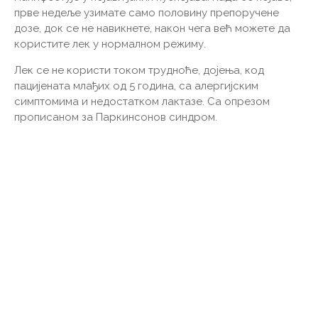
прве недеље узимате само половину препоручене
дозе, док се не навикнете, након чега већ можете да
користите лек у нормалном режиму.
Лек се не користи током трудноће, дојења, код
пацијената млађих од 5 година, са алергијским
симптомима и недостатком лактазе. Са опрезом
прописаном за Паркинсонов синдром.