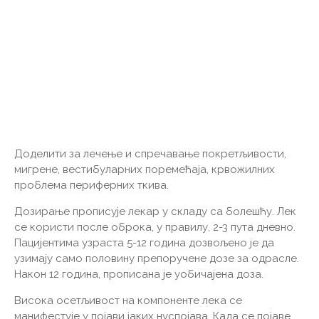
Доделити за лечење и спречавање покретљивости,
мигрене, вестибуларних поремећаја, крвожилних
проблема периферних ткива.
Дозирање прописује лекар у складу са болешћу. Лек
се користи после оброка, у правилу, 2-3 пута дневно.
Пацијентима узраста 5-12 година дозвољено је да
узимају само половину препоручене дозе за одрасле.
Након 12 година, прописана је уобичајена доза.
Висока осетљивост на компоненте лека се
манифестује у појави јаких нуспојава. Када се појаве,