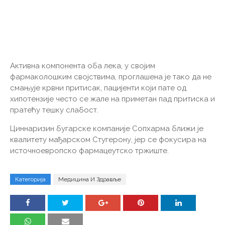
Активна компонента оба лека, у својим
фармаколошким својствима, проглашена је тако да не
смањује крвни притисак, пацијенти који пате од
хипотензије често се жале на приметан пад притиска и
пратећу тешку слабост.
Циннаризин бугарске компаније Сопхарма ближи је
квалитету мађарском Стугерону, јер се фокусира на
источноевропско фармацеутско тржиште.
Категорија
Медицина И Здравље