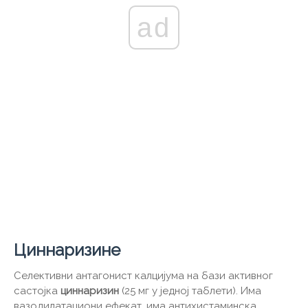
ad
Циннаризине
Селективни антагонист калцијума на бази активног
састојка
циннаризин
(25 мг у једној таблети). Има
вазодилатациони ефекат, има антихистаминска