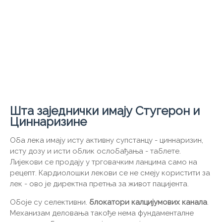
Шта заједнички имају Стугерон и
Циннаризине
Оба лека имају исту активну супстанцу - циннаризин,
исту дозу и исти облик ослобађања - таблете.
Лијекови се продају у трговачким ланцима само на
рецепт. Кардиолошки лекови се не смеју користити за
лек - ово је директна претња за живот пацијента.
Обоје су селективни.
блокатори калцијумових канала
.
Механизам деловања такође нема фундаменталне