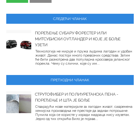
СЛЕДЕЋИ ЧЛАНАК
ПОРЕЂЕЊЕ СУБАРУ ФОРЕСТЕР ИЛИ
МИТСУБИСХИ ОУТЛАНДЕР И КОЈЕ ЈЕ БОЉЕ
УЗЕТИ
Технологија не мирује и пружа људима лагодан и удобан
живот. Данас постоји много превозних средстава. Затим
ће бити размотрена два популарна кросовера јапанског
порекла. Чему су слични, које су им...
ПРЕТХОДНИ ЧЛАНАК
СТРУТОФИБЕР И ПОЛИУРЕТАНСКА ПЕНА -
ПОРЕЂЕЊЕ И ШТА ЈЕ БОЉЕ
Стварајући нове материјале за лагодан живот, савремена
хемијска производња не престаје да задиви потрошаче.
Пунила која се користе у изради мадраца нису изузетак.
Једно од тих открића било је појава...