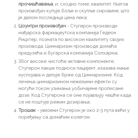
прочишћавања
, и, сходно томе, квалитет. Његов
произвођач купује боље и скупље сировине, што
је делом последица цена лека;
Цоунтри произвођач
- Стугерон производи
мађарска фармацеутска компанија Гедеон
Рицхтер, позната по високом квалитету својих
производа. Циннаризин производе домаћа
предузећа и бугарска компанија Сопхарма;
Због високе чистоће активне компоненте,
Стугерон лакше подноси пацијент, изазива мање
нуспојава и делује брже од Циннаризине. Код
лечења циннаризином нежељени ефекти су
могући током узимања уобичајене прописане
дозе. Код Стугерона се оне појављују чешће када
се не поштује режим дозирања;
Трошак
- увезени Стугерон је око 2-3 пута већи у
поређењу са домаћим колегом.