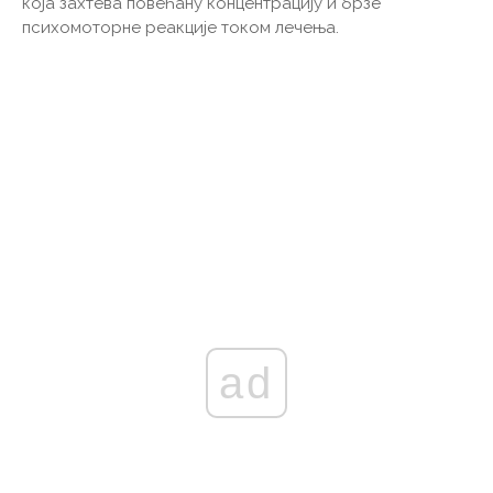
која захтева повећану концентрацију и брзе
психомоторне реакције током лечења.
ad