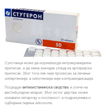
Супстанца може да нормализује интракранијални
притисак, а да нема значајан утицај на артеријски
притисак. Због тога лек није прописан за лечење
хипертензије, а хипотензија није контраиндикација.
Посједује
антихистаминска својства
, и утиче на
вестибуларни апарат. Због истог дејства, може
изазвати летаргију и поспаност, а подразумева и
одбијање пијења алкохола..