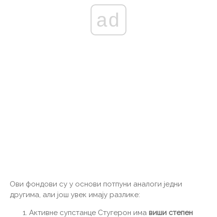
ad
Ови фондови су у основи потпуни аналоги једни
другима, али још увек имају разлике:
Активне супстанце Стугерон има
виши степен