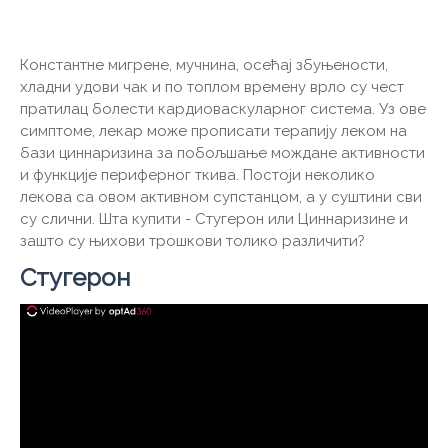
Константне мигрене, мучнина, осећај збуњености,
хладни удови чак и по топлом времену врло су чест
пратилац болести кардиоваскуларног система. Уз ове
симптоме, лекар може прописати терапију леком на
бази циннаризина за побољшање мождане активности
и функције периферног ткива. Постоји неколико
лекова са овом активном супстанцом, а у суштини сви
су слични. Шта купити - Стугерон или Циннаризине и
зашто су њихови трошкови толико различити?
Стугерон