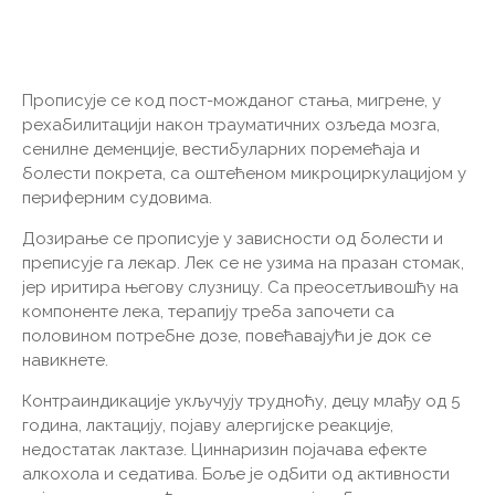
Прописује се код пост-можданог стања, мигрене, у
рехабилитацији након трауматичних озљеда мозга,
сенилне деменције, вестибуларних поремећаја и
болести покрета, са оштећеном микроциркулацијом у
периферним судовима.
Дозирање се прописује у зависности од болести и
преписује га лекар. Лек се не узима на празан стомак,
јер иритира његову слузницу. Са преосетљивошћу на
компоненте лека, терапију треба започети са
половином потребне дозе, повећавајући је док се
навикнете.
Контраиндикације укључују трудноћу, децу млађу од 5
година, лактацију, појаву алергијске реакције,
недостатак лактазе. Циннаризин појачава ефекте
алкохола и седатива. Боље је одбити од активности