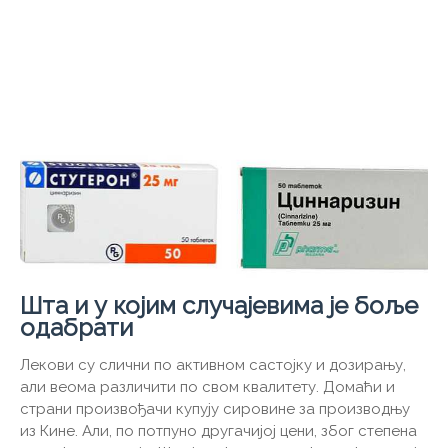
Шта и у којим случајевима је боље
одабрати
Лекови су слични по активном састојку и дозирању,
али веома различити по свом квалитету. Домаћи и
страни произвођачи купују сировине за производњу
из Кине. Али, по потпуно другачијој цени, због степена