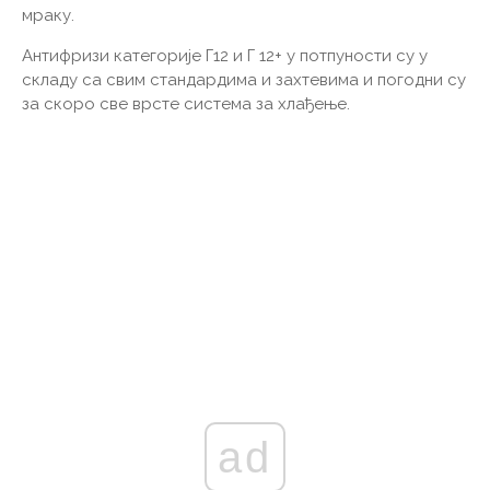
мраку.
Антифризи категорије Г12 и Г 12+ у потпуности су у
складу са свим стандардима и захтевима и погодни су
за скоро све врсте система за хлађење.
ad