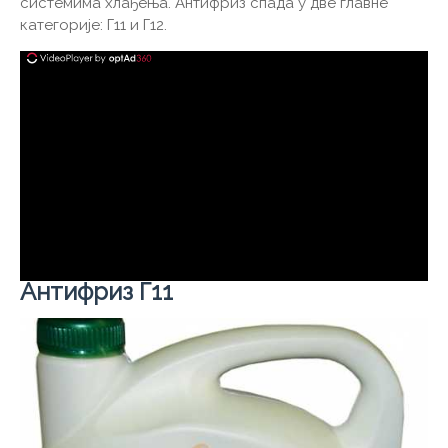
системима хлађења. Антифриз спада у две главне
категорије: Г11 и Г12.
Антифриз Г11