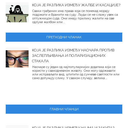
КОЈА ЈЕ РАЗЛИКА ИЗМЕЂУ ЖАЛБЕ И КАСАЦИЈЕ?
Сваки грађанин има права која се понекад морају
подржати и бранити на суду. Људи се не слажу увек са
оптужницом суда. Они имају прилику жалити на ове
одлуке жалбом или...
ПРЕТХОДНИ ЧЛАНАК
КОЈА ЈЕ РАЗЛИКА ИЗМЕЂУ НАОЧАРА ПРОТИВ
ЗАСЛЕПЉИВАЊА И ПОЛАРИЗАЦИОНИХ
СТАКАЛА
Наочаре су један од најпопуларнијих додатака који се
користи у свакодневном животу. Они могу одржавати
или исправљати вид, штитити од сунчеве светлости или
само допуњују слику. У сваком случају, велика...
ГЛАВНИ ЧЛАНЦИ
КОЈА ЈЕ РАЗЛИКА ИЗМЕЂУ НАЈМА И ЗАКУПА?