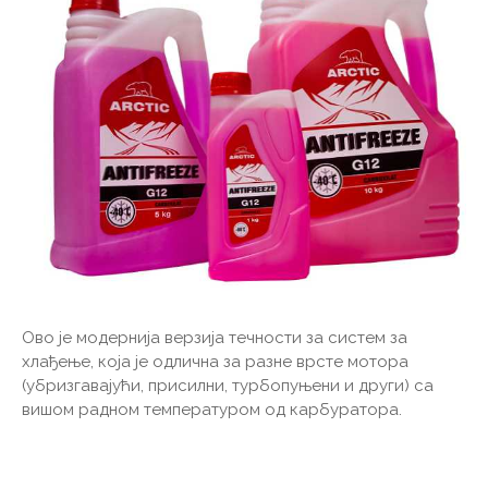
Ово је модернија верзија течности за систем за
хлађење, која је одлична за разне врсте мотора
(убризгавајући, присилни, турбопуњени и други) са
вишом радном температуром од карбуратора.