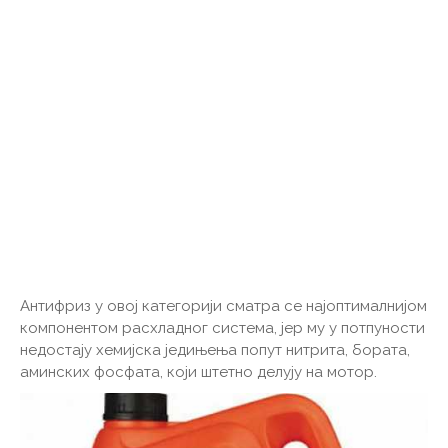
Антифриз у овој категорији сматра се најоптималнијом
компонентом расхладног система, јер му у потпуности
недостају хемијска једињења попут нитрита, бората,
аминских фосфата, који штетно делују на мотор.