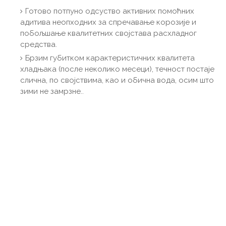
Готово потпуно одсуство активних помоћних
адитива неопходних за спречавање корозије и
побољшање квалитетних својстава расхладног
средства.
Брзим губитком карактеристичних квалитета
хладњака (после неколико месеци), течност постаје
слична, по својствима, као и обична вода, осим што
зими не замрзне..