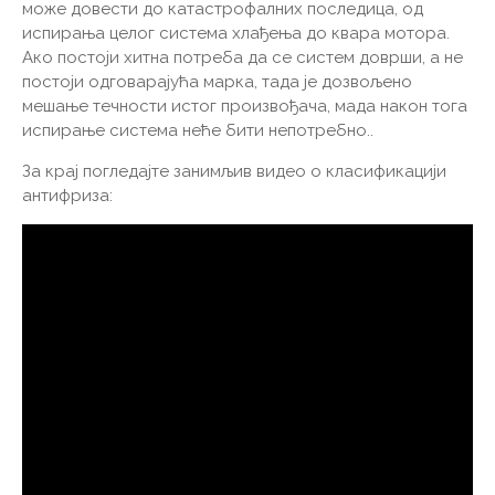
може довести до катастрофалних последица, од
испирања целог система хлађења до квара мотора.
Ако постоји хитна потреба да се систем доврши, а не
постоји одговарајућа марка, тада је дозвољено
мешање течности истог произвођача, мада након тога
испирање система неће бити непотребно..
За крај погледајте занимљив видео о класификацији
антифриза: