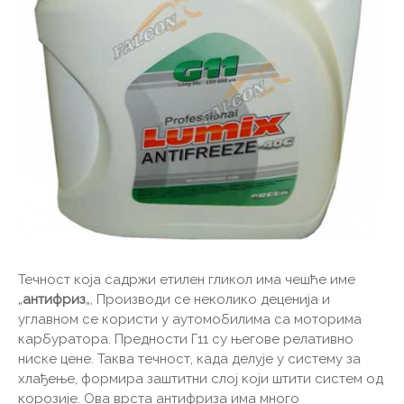
Течност која садржи етилен гликол има чешће име
„
антифриз
„, Производи се неколико деценија и
углавном се користи у аутомобилима са моторима
карбуратора. Предности Г11 су његове релативно
ниске цене. Таква течност, када делује у систему за
хлађење, формира заштитни слој који штити систем од
корозије. Ова врста антифриза има много