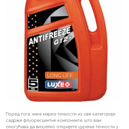
Поред тога, неке марке течности из ове категорије
садрже флуоресцентне компоненте, што вам
омогућава да визуелно откријете цурење течности у