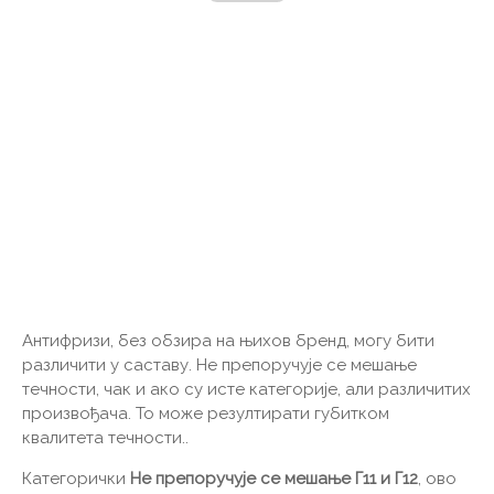
Антифризи, без обзира на њихов бренд, могу бити
различити у саставу. Не препоручује се мешање
течности, чак и ако су исте категорије, али различитих
произвођача. То може резултирати губитком
квалитета течности..
Категорички
Не препоручује се мешање Г11 и Г12
, ово