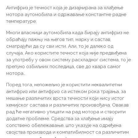
Антифриз је течност која је дизајнирана за хлађење
мотора аутомобила и одржавање константне радне
температуре.
Многи власници аутомобила када бирају антифриз не
обраћају пажњу на његов тип, марку и састав,
сматрајући да су сви исти. Али, то је далеко од
случаја. Ако користите течност која није предвиђена
за употребу у овом систему расхладног система, то је
препуно озбиљних последица, све до квара самог
мотора..
Поред тога, непожељно је користити неквалитетни
антифриз или антифриз са истеком рока трајања, за
мешање различитих врста течности који нису истог
хемијског састава и различитих произвођача. Овакав
рад ће негативно утицати на рад мотора и створити
додатне проблеме. Средства за хлађење имају
сопствено обележавање, што указује на одређена
својства производа и компатибилност са различитим