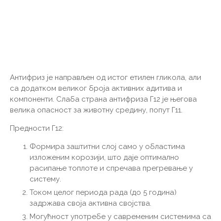
Антифриз је направљен од истог етилен гликола, али
са додатком великог броја активних адитива и
компоненти. Слаба страна антифриза Г12 је његова
велика опасност за животну средину, попут Г11.
Предности Г12:
Формира заштитни слој само у областима
изложеним корозији, што даје оптимално
расипање топлоте и спречава прегревање у
систему.
Током целог периода рада (до 5 година)
задржава своја активна својства.
Могућност употребе у савременим системима са