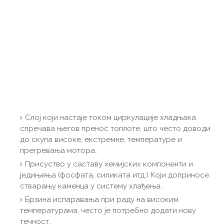
Слој који настаје током циркулације хладњака
спречава његов пренос топлоте, што често доводи
до скупа високе, екстремне, температуре и
прегревања мотора..
Присуство у саставу хемијских компоненти и
једињења (фосфата, силиката итд.) Који доприносе
стварању каменца у систему хлађења.
Брзина испаравања при раду на високим
температурама, често је потребно додати нову
течност.