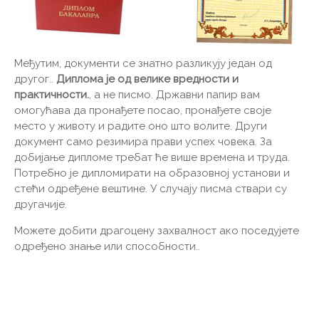
Међутим, документи се знатно разликују један од
другог..
Диплома је од велике вредности и
практичности.
, а не писмо. Државни папир вам
омогућава да пронађете посао, пронађете своје
место у животу и радите оно што волите. Други
документ само резимира прави успех човека. За
добијање дипломе требат ће више времена и труда.
Потребно је дипломирати на образовној установи и
стећи одређене вештине. У случају писма ствари су
другачије.
Можете добити драгоцену захвалност ако поседујете
одређено знање или способности..