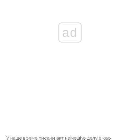
ad
У наше време писани акт најчешће делује као