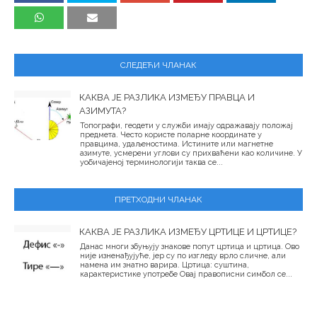
СЛЕДЕЋИ ЧЛАНАК
КАКВА ЈЕ РАЗЛИКА ИЗМЕЂУ ПРАВЦА И
АЗИМУТА?
Топографи, геодети у служби имају одражавају положај
предмета. Често користе поларне координате у
правцима, удаљеностима. Истините или магнетне
азимуте, усмерени углови су прихваћени као количине. У
уобичајеној терминологији таква се...
ПРЕТХОДНИ ЧЛАНАК
КАКВА ЈЕ РАЗЛИКА ИЗМЕЂУ ЦРТИЦЕ И ЦРТИЦЕ?
Данас многи збуњују знакове попут цртица и цртица. Ово
није изненађујуће, јер су по изгледу врло сличне, али
намена им знатно варира. Цртица: суштина,
карактеристике употребе Овај правописни симбол се...