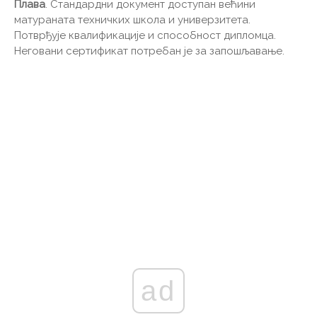
Плава
. Стандардни документ доступан већини
матураната техничких школа и универзитета.
Потврђује квалификације и способност дипломца.
Неговани сертификат потребан је за запошљавање.
ad