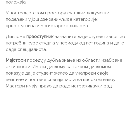
положаја.
У постсовјетском простору су такви документи
подељени у још две занимљиве категорије:
првоступница и магистарска диплома.
Дипломе
првоступник
назначите да је студент завршио
потребни курс студија у периоду од пет година и да је
сада специјалиста.
Мајстори
поседују дубља знања из области изабране
активности. Имати диплому са таквом дипломом
показује да је студент желео да унапреди своје
вештине и постане специјалиста на високом нивоу.
Мастери имају право да раде истраживачки рад.