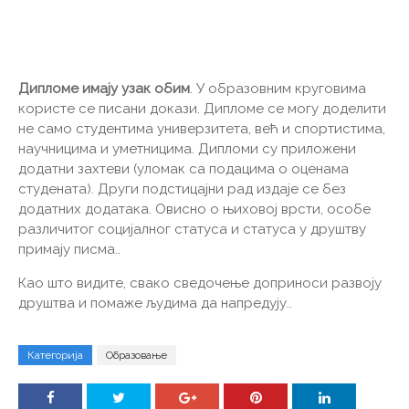
Дипломе имају узак обим
. У образовним круговима
користе се писани докази. Дипломе се могу доделити
не само студентима универзитета, већ и спортистима,
научницима и уметницима. Дипломи су приложени
додатни захтеви (уломак са подацима о оценама
студената). Други подстицајни рад издаје се без
додатних додатака. Овисно о њиховој врсти, особе
различитог социјалног статуса и статуса у друштву
примају писма..
Као што видите, свако сведочење доприноси развоју
друштва и помаже људима да напредују..
Категорија
Образовање