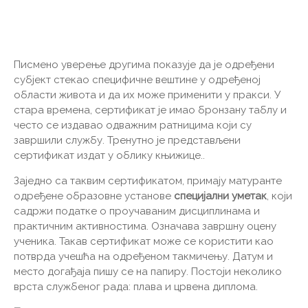
Писмено уверење другима показује да је одређени
субјект стекао специфичне вештине у одређеној
области живота и да их може применити у пракси. У
стара времена, сертификат је имао бронзану таблу и
често се издавао одважним ратницима који су
завршили службу. Тренутно је представљени
сертификат издат у облику књижице..
Заједно са таквим сертификатом, примају матуранте
одређене образовне установе
специјални уметак
, који
садржи податке о проучаваним дисциплинама и
практичним активностима. Означава завршну оцену
ученика. Такав сертификат може се користити као
потврда учешћа на одређеном такмичењу. Датум и
место догађаја пишу се на папиру. Постоји неколико
врста службеног рада: плава и црвена диплома.