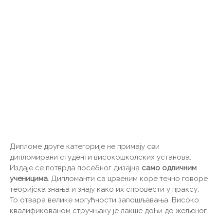
Дипломе друге категорије не примају сви
дипломирани студенти високошколских установа.
Издаје се потврда посебног дизајна
само одличним
ученицима
. Дипломанти са црвеним коре течно говоре
теоријска знања и знају како их спровести у праксу.
То отвара велике могућности запошљавања. Високо
квалификованом стручњаку је лакше доћи до жељеног