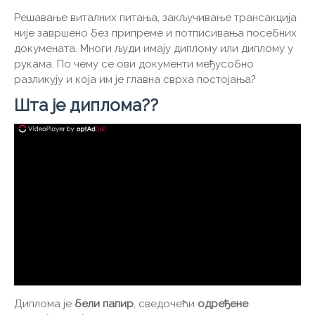
Решавање виталних питања, закључивање трансакција
није завршено без припреме и потписивања посебних
докумената. Многи људи имају диплому или диплому у
рукама. По чему се ови документи међусобно
разликују и која им је главна сврха постојања?
Шта је диплома??
Диплома је
бели папир
, сведочећи
одређене