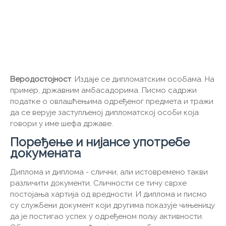
Веродостојност
. Издаје се дипломатским особама. На
пример, државним амбасадорима. Писмо садржи
податке о овлашћењима одређеног предмета и тражи
да се верује заступљеној дипломатској особи која
говори у име шефа државе.
Поређење и нијансе употребе
докумената
Диплома и диплома - слични, али истовремено такви
различити документи. Сличности се тичу сврхе
постојања хартија од вредности. И диплома и писмо
су службени документ који другима показује чињеницу
да је постигао успех у одређеном пољу активности.