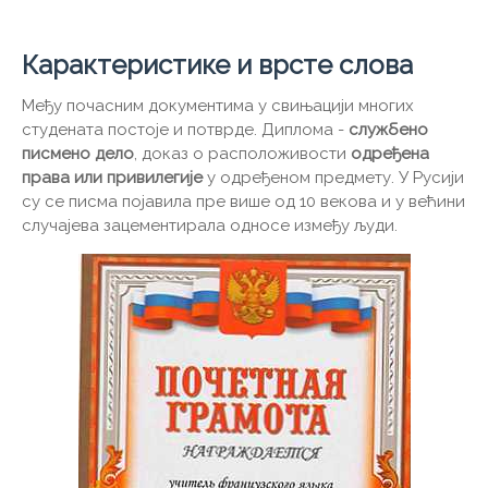
Карактеристике и врсте слова
Међу почасним документима у свињацији многих
студената постоје и потврде. Диплома -
службено
писмено дело
, доказ о расположивости
одређена
права или привилегије
у одређеном предмету. У Русији
су се писма појавила пре више од 10 векова и у већини
случајева зацементирала односе између људи.