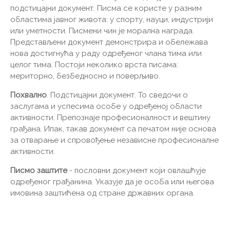
подстицајни документ. Писма се користе у разним
областима јавног живота: у спорту, науци, индустрији
или уметности. Писмени чин је морална награда.
Представљени документ демонстрира и обележава
нова достигнућа у раду одређеног члана тима или
целог тима. Постоји неколико врста писама:
мериторно, безбедносно и поверљиво.
Похвално
. Подстицајни документ. То сведочи о
заслугама и успесима особе у одређеној области
активности. Препознаје професионалност и вештину
грађана. Ипак, такав документ са печатом није основа
за отварање и спровођење независне професионалне
активности.
Писмо заштите
- пословни документ који овлашћује
одређеног грађанина. Указује да је особа или његова
имовина заштићена од стране државних органа.