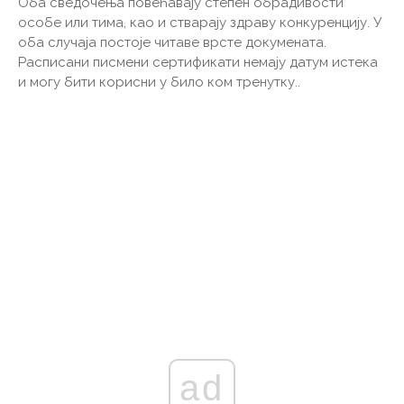
Оба сведочења повећавају степен обрадивости
особе или тима, као и стварају здраву конкуренцију. У
оба случаја постоје читаве врсте докумената.
Расписани писмени сертификати немају датум истека
и могу бити корисни у било ком тренутку..
ad