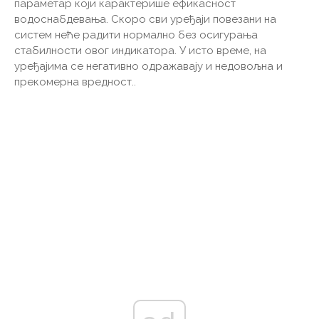
параметар који карактерише ефикасност
водоснабдевања. Скоро сви уређаји повезани на
систем неће радити нормално без осигурања
стабилности овог индикатора. У исто време, на
уређајима се негативно одражавају и недовољна и
прекомерна вредност..