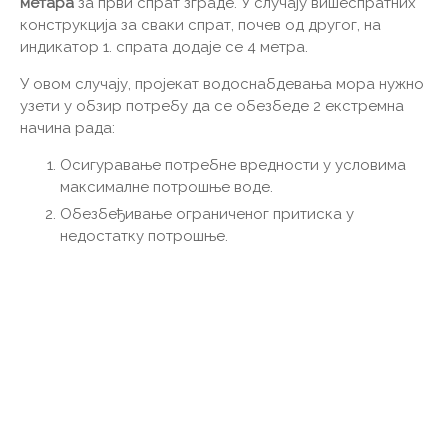
метара
за први спрат зграде. У случају вишеспратних
конструкција за сваки спрат, почев од другог, на
индикатор 1. спрата додаје се 4 метра.
У овом случају, пројекат водоснабдевања мора нужно
узети у обзир потребу да се обезбеде 2 екстремна
начина рада:
Осигуравање потребне вредности у условима
максималне потрошње воде.
Обезбеђивање ограниченог притиска у
недостатку потрошње.