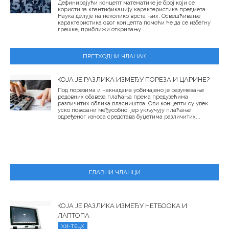
Дефинирајући концепт математике је број који се
користи за квантификацију карактеристика предмета.
Наука делује на неколико врста њих. Освешћивање
карактеристика овог концепта помоћи ће да се избегну
грешке, приближи откривању...
ПРЕТХОДНИ ЧЛАНАК
КОЈА ЈЕ РАЗЛИКА ИЗМЕЂУ ПОРЕЗА И ЦАРИНЕ?
Под порезима и накнадама уобичајено је разумевање
редовних обавеза плаћања према предузећима
различитих облика власништва. Ови концепти су увек
уско повезани међусобно, јер укључују плаћање
одређеног износа средстава буџетима различитих...
ГЛАВНИ ЧЛАНЦИ
КОЈА ЈЕ РАЗЛИКА ИЗМЕЂУ НЕТБООКА И
ЛАПТОПА
ХИ-ТЕЦХ