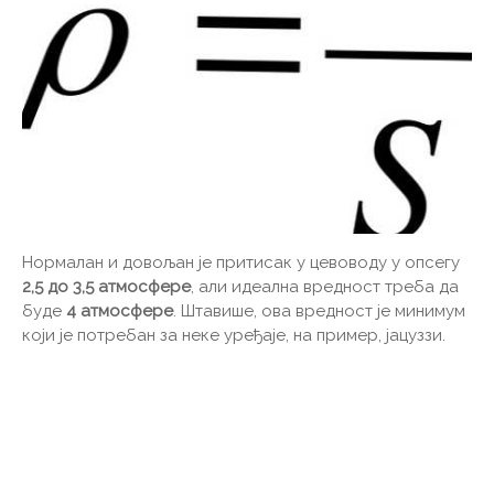
Нормалан и довољан је притисак у цевоводу у опсегу
2,5 до 3,5 атмосфере
, али идеална вредност треба да
буде
4 атмосфере
. Штавише, ова вредност је минимум
који је потребан за неке уређаје, на пример, јацуззи.