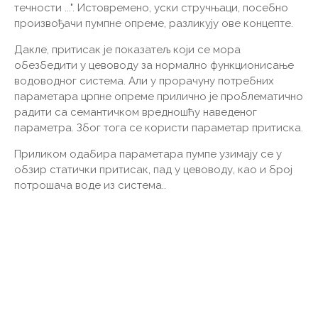
течности ...". Истовремено, уски стручњаци, посебно
произвођачи пумпне опреме, разликују ове концепте.
Дакле, притисак је показатељ који се мора
обезбедити у цевоводу за нормално функционисање
водоводног система. Али у прорачуну потребних
параметара црпне опреме прилично је проблематично
радити са семантичком вредношћу наведеног
параметра. Због тога се користи параметар притиска.
Приликом одабира параметара пумпе узимају се у
обзир статички притисак, пад у цевоводу, као и број
потрошача воде из система..