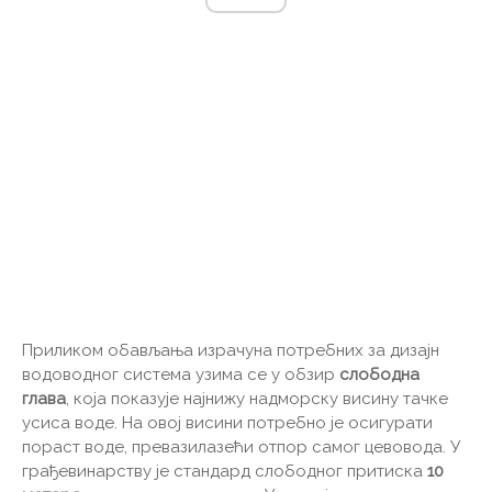
Приликом обављања израчуна потребних за дизајн
водоводног система узима се у обзир
слободна
глава
, која показује најнижу надморску висину тачке
усиса воде. На овој висини потребно је осигурати
пораст воде, превазилазећи отпор самог цевовода. У
грађевинарству је стандард слободног притиска
10