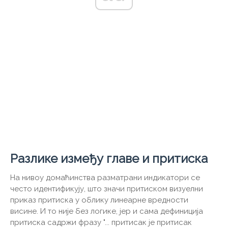
Разлике између главе и притиска
На нивоу домаћинства разматрани индикатори се
често идентификују, што значи притиском визуелни
приказ притиска у облику линеарне вредности
висине. И то није без логике, јер и сама дефиниција
притиска садржи фразу "... притисак је притисак