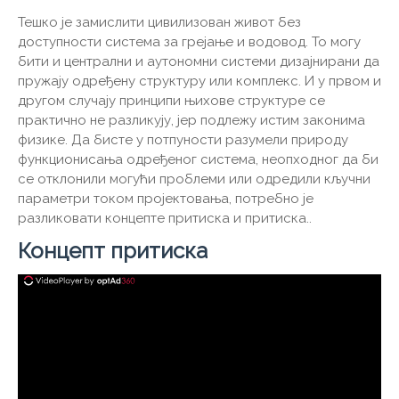
Тешко је замислити цивилизован живот без
доступности система за грејање и водовод. То могу
бити и централни и аутономни системи дизајнирани да
пружају одређену структуру или комплекс. И у првом и
другом случају принципи њихове структуре се
практично не разликују, јер подлежу истим законима
физике. Да бисте у потпуности разумели природу
функционисања одређеног система, неопходног да би
се отклонили могући проблеми или одредили кључни
параметри током пројектовања, потребно је
разликовати концепте притиска и притиска..
Концепт притиска