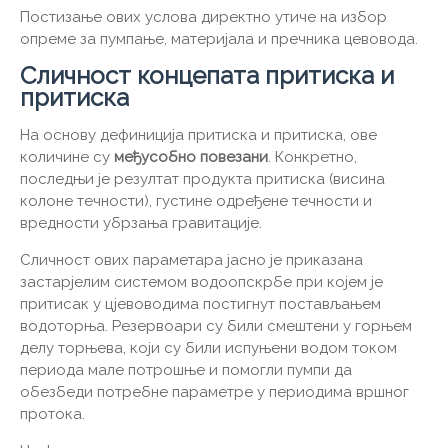
Постизање ових услова директно утиче на избор
опреме за пумпање, материјала и пречника цевовода.
Сличност концепата притиска и
притиска
На основу дефиниција притиска и притиска, ове
количине су
међусобно повезани
. Конкретно,
последњи је резултат продукта притиска (висина
колоне течности), густине одређене течности и
вредности убрзања гравитације.
Сличност ових параметара јасно је приказана
застарјелим системом водоопскрбе при којем је
притисак у цјевоводима постигнут постављањем
водоторња. Резервоари су били смештени у горњем
делу торњева, који су били испуњени водом током
периода мале потрошње и помогли пумпи да
обезбеди потребне параметре у периодима вршног
протока.