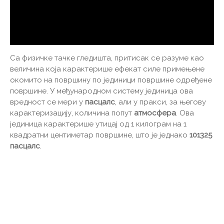
Са физичке тачке гледишта, притисак се разуме као
величина која карактерише ефекат силе примењене
окомито на површину по јединици површине одређене
површине. У међународном систему јединица ова
вредност се мери у
пасцалс
, али у пракси, за његову
карактеризацију, количина попут
атмосфера
. Ова
јединица карактерише утицај од 1 килограм на 1
квадратни центиметар површине, што је једнако
101325
пасцалс
.