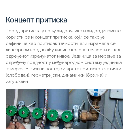
Концепт притиска
Поред притиска у пољу хидраулике и хидродинамике,
користи се и концепт притиска који се такође
дефинише као притисак течности, али изражава се
линеарном вредношћу висине колоне течности изнад
одређеног израчунатог нивоа. Јединица за мерење за
одређену вредност у међународном систему јединица
је мерач. У физици постоје 4 врсте притиска: статички
(слободан), геометријски, динамички (брзина) и
изгубљени.