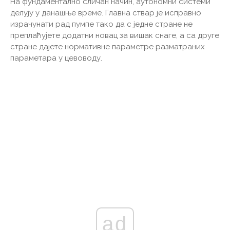
На фундаментално сличан начин, аутономни системи
делују у данашње време. Главна ствар је исправно
израчунати рад пумпе тако да с једне стране не
преплаћујете додатни новац за вишак снаге, а са друге
стране дајете нормативне параметре разматраних
параметара у цевоводу.
ad