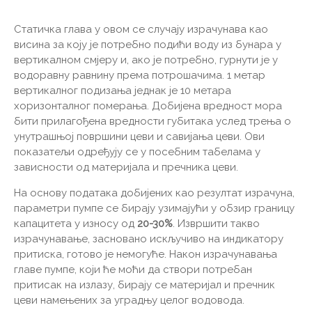
Статичка глава у овом се случају израчунава као
висина за коју је потребно подићи воду из бунара у
вертикалном смјеру и, ако је потребно, гурнути је у
водоравну равнину према потрошачима. 1 метар
вертикалног подизања једнак је 10 метара
хоризонталног померања. Добијена вредност мора
бити прилагођена вредности губитака услед трења о
унутрашњој површини цеви и савијања цеви. Ови
показатељи одређују се у посебним табелама у
зависности од материјала и пречника цеви.
На основу података добијених као резултат израчуна,
параметри пумпе се бирају узимајући у обзир границу
капацитета у износу од
20-30%
. Извршити такво
израчунавање, засновано искључиво на индикатору
притиска, готово је немогуће. Након израчунавања
главе пумпе, који ће моћи да створи потребан
притисак на излазу, бирају се материјал и пречник
цеви намењених за уградњу целог водовода.