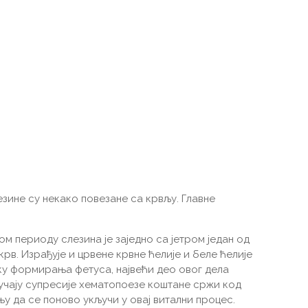
зине су некако повезане са крвљу. Главне
 периоду слезина је заједно са јетром један од
крв. Израђује и црвене крвне ћелије и беле ћелије
тку формирања фетуса, највећи део овог дела
лучају супресије хематопоезе коштане сржи код
њу да се поново укључи у овај витални процес.