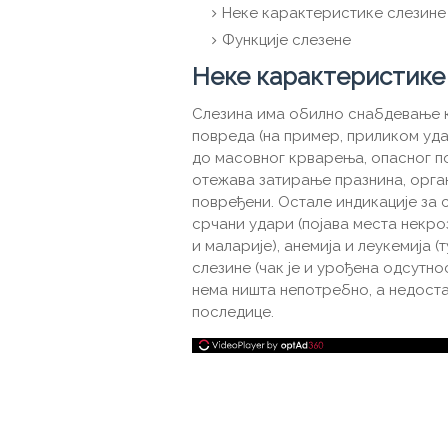
Неке карактеристике слезине
Функције слезене
Неке карактеристике
Слезина има обилно снабдевање к
повреда (на пример, приликом уда
до масовног крварења, опасног п
отежава затирање празнина, орга
повређени. Остале индикације за 
срчани удари (појава места некроз
и маларије), анемија и леукемија
слезине (чак је и урођена одсутно
нема ништа непотребно, а недоста
последице.