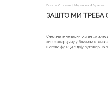
Почетна Страница
Медицина И Здравље
ЗАШТО МИ ТРЕБА 
Слезина је непарни орган са жлез
хипохондријуму у близини стомака
његове функције дају одговор на 