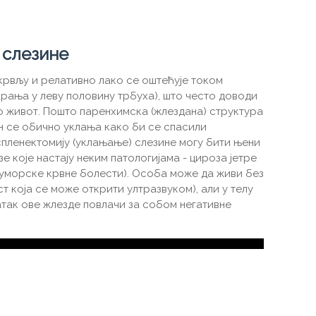
 слезине
рвљу и релативно лако се оштећује током
рања у леву половину трбуха), што често доводи
о живот. Пошто паренхимска (жлездана) структура
н се обично уклања како би се спасили
спленектомију (уклањање) слезине могу бити њени
е које настају неким патологијама - цироза јетре
 (туморске крвне болести). Особа може да живи без
ст која се може открити ултразвуком), али у телу
так ове жлезде повлачи за собом негативне