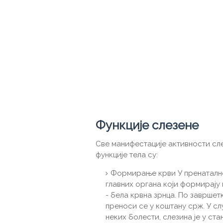
Функције слезене
Све манифестације активности сле
функције тела су:
Формирање крви У пренаталном
главних органа који формирају 
- бела крвна зрнца. По заврше
преноси се у коштану срж. У с
неких болести, слезина је у ста