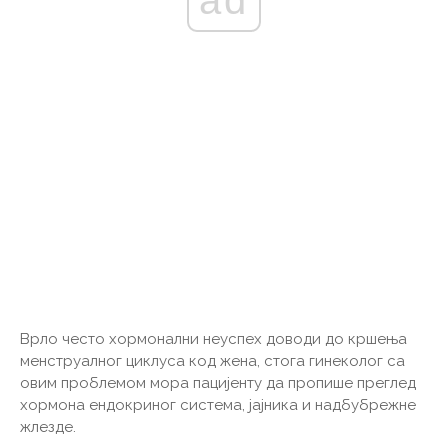
ad
Врло често хормонални неуспех доводи до кршења
менструалног циклуса код жена, стога гинеколог са
овим проблемом мора пацијенту да пропише преглед
хормона ендокриног система, јајника и надбубрежне
жлезде.