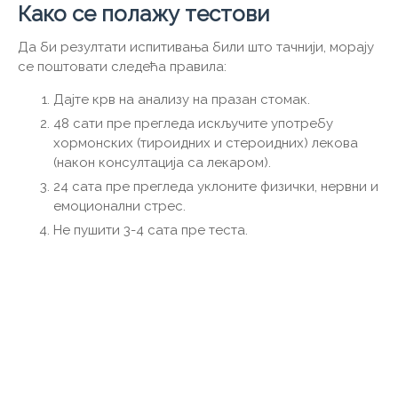
Како се полажу тестови
Да би резултати испитивања били што тачнији, морају
се поштовати следећа правила:
Дајте крв на анализу на празан стомак.
48 сати пре прегледа искључите употребу
хормонских (тироидних и стероидних) лекова
(након консултација са лекаром).
24 сата пре прегледа уклоните физички, нервни и
емоционални стрес.
Не пушити 3-4 сата пре теста.