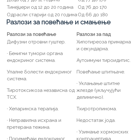
Тинејџери од 12 до 20 година
Од 76 до 170
Одрасли старији од 20 година
Од 66 до 180
Разлози за повећање и смањење
Разлози за повећање
Разлози за пад
Дифузни отровни гуштер.
Хипотиреоза примарна
и секундарна.
· Бенигни тумори органа
ендокриног система.
Аутоимуни тироидитис.
Упалне болести ендокриног
Повећање штитњаче.
система.
· Уклањање штитне
Тиротоксикоза независна од
жлезде (укључујући
ТСХ.
делимично).
· Хепаринска терапија.
Тхиротропинома.
· Неправилна исхрана и
Недостатак јода.
претерана тежина.
· Узимање хормонских
· Поремећаји ендокриног
контрацептива.