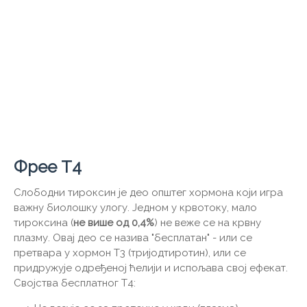
Фрее Т4
Слободни тироксин је део општег хормона који игра
важну биолошку улогу. Једном у крвотоку, мало
тироксина (
не више од 0,4%
) не веже се на крвну
плазму. Овај део се назива "бесплатан" - или се
претвара у хормон Т3 (тријодтиротин), или се
придружује одређеној ћелији и испољава свој ефекат.
Својства бесплатног Т4: