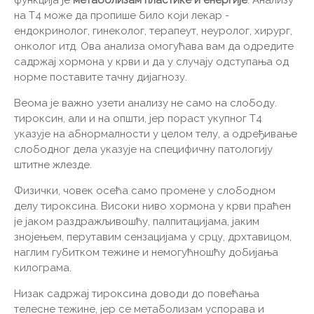
на Т4 може да пропише било који лекар -
ендокринолог, гинеколог, терапеут, неуролог, хирург,
онколог итд. Ова анализа омогућава вам да одредите
садржај хормона у крви и да у случају одступања од
норме поставите тачну дијагнозу.
Веома је важно узети анализу не само на слободу.
тироксин, али и на општи, јер пораст укупног Т4
указује на абнормалности у целом телу, а одређивање
слободног дела указује на специфичну патологију
штитне жлезде.
Физички, човек осећа само промене у слободном
делу тироксина. Високи ниво хормона у крви праћен
је јаком раздражљивошћу, палпитацијама, јаким
знојењем, перутавим сензацијама у срцу, дрхтавицом,
наглим губитком тежине и немогућношћу добијања
килограма.
Низак садржај тироксина доводи до повећања
телесне тежине, јер се метаболизам успорава и