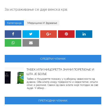
За истраживање се даје венска крв.
Категорија
Медицина И Здравље
СЛЕДЕЋИ ЧЛАНАК
ТАБЕК ИЛИ НИЦОРЕТТА ЗНАЧИ ПОРЕЂЕЊЕ И
ШТА ЈЕ БОЉЕ
Табек и Ницоретте помажу у сузбијању зависности од
дувана. Оба алата имају предности и недостатке, општи
опис и разлике. Сваки од ових алата није погодан за све
људе. У обзир...
ПРЕТХОДНИ ЧЛАНАК