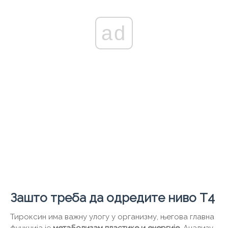
ad
Зашто треба да одредите ниво Т4
Тироксин има важну улогу у организму, његова главна
функција је
метаболизам пластике и енергије
. Анализу