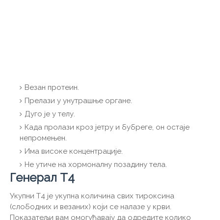
Везан протеин.
Прелази у унутрашње органе.
Дуго је у телу.
Када пролази кроз јетру и бубреге, он остаје
непромењен.
Има високе концентрације.
Не утиче на хормоналну позадину тела.
Генерал Т4
Укупни Т4 је укупна количина свих тироксина
(слободних и везаних) који се налазе у крви.
Показатељи вам омогућавају да одредите колико