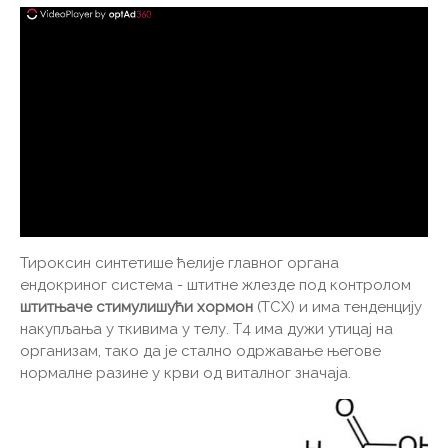
Тироксин синтетише ћелије главног органа
ендокриног система - штитне жлезде под контролом
штитњаче стимулишући хормон
(ТСХ) и има тенденцију
накупљања у ткивима у телу. Т4 има дужи утицај на
организам, тако да је стално одржавање његове
нормалне разине у крви од виталног значаја.