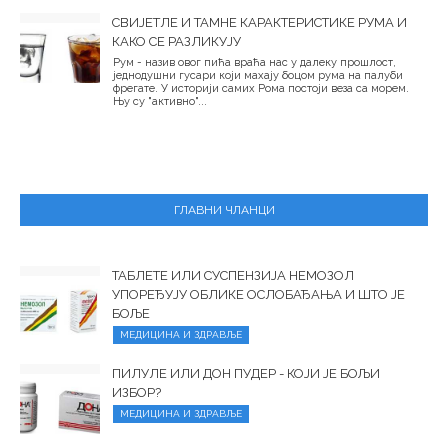
СВИЈЕТЛЕ И ТАМНЕ КАРАКТЕРИСТИКЕ РУМА И
КАКО СЕ РАЗЛИКУЈУ
Рум - назив овог пића враћа нас у далеку прошлост,
једнодушни гусари који махају боцом рума на палуби
фрегате. У историји самих Рома постоји веза са морем.
Њу су "активно"...
ГЛАВНИ ЧЛАНЦИ
ТАБЛЕТЕ ИЛИ СУСПЕНЗИЈА НЕМОЗОЛ
УПОРЕЂУЈУ ОБЛИКЕ ОСЛОБАЂАЊА И ШТО ЈЕ
БОЉЕ
МЕДИЦИНА И ЗДРАВЉЕ
ПИЛУЛЕ ИЛИ ДОН ПУДЕР - КОЈИ ЈЕ БОЉИ
ИЗБОР?
МЕДИЦИНА И ЗДРАВЉЕ