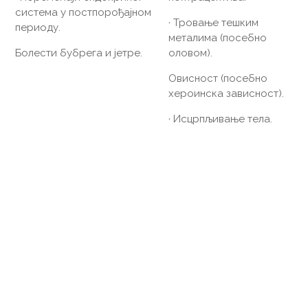
система у постпорођајном
· Тровање тешким
периоду.
металима (посебно
Болести бубрега и јетре.
оловом).
Овисност (посебно
хероинска зависност).
· Исцрпљивање тела.