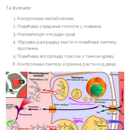
Т4 функције:
Контролише метаболизам.
Повећава стварање топлоте у ткивима.
Нормализује откуцаје срца.
Убрзава разградњу масти и повећава синтезу
протеина.
Повећава апсорпцију глукозе у танком цреву.
Контролише синтезу хормона раста код деце.