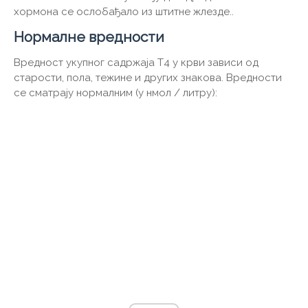
хормона се ослобађало из штитне жлезде..
Нормалне вредности
Вредност укупног садржаја Т4 у крви зависи од
старости, пола, тежине и других знакова. Вредности
се сматрају нормалним (у нмол / литру):