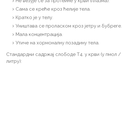
Не везује се за протеине у крви (плазма).
Сама се креће кроз ћелије тела.
Кратко је у телу.
Уништава се проласком кроз јетру и бубреге.
Мала концентрација.
Утиче на хормоналну позадину тела.
Стандардни садржај слободе Т4. у крви (у пмол /
литру):