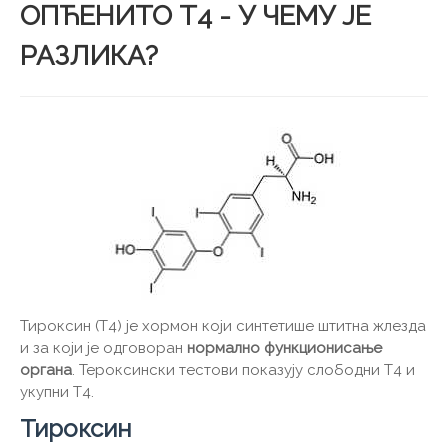
ОПЋЕНИТО Т4 - У ЧЕМУ ЈЕ
РАЗЛИКА?
Тироксин (Т4) је хормон који синтетише штитна жлезда
и за који је одговоран
нормално функционисање
органа
. Тероксински тестови показују слободни Т4 и
укупни Т4.
Тироксин