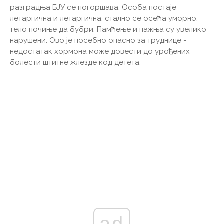
разградња БЈУ се погоршава. Особа постаје
летаргична и летаргична, стално се осећа уморно,
тело почиње да бубри. Памћење и пажња су увелико
нарушени. Ово је посебно опасно за труднице -
недостатак хормона може довести до урођених
болести штитне жлезде код детета.