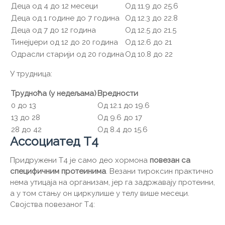
Деца од 4 до 12 месеци
Од 11.9 до 25.6
Деца од 1 године до 7 година
Од 12.3 до 22.8
Деца од 7 до 12 година
Од 12.5 до 21.5
Тинејџери од 12 до 20 година
Од 12.6 до 21
Одрасли старији од 20 година
Од 10.8 до 22
У трудница:
Трудноћа (у недељама)
Вредности
0 до 13
Од 12.1 до 19.6
13 до 28
Од 9.6 до 17
28 до 42
Од 8.4 до 15.6
Ассоциатед Т4
Придружени Т4 је само део хормона
повезан са
специфичним протеинима
. Везани тироксин практично
нема утицаја на организам, јер га задржавају протеини,
а у том стању он циркулише у телу више месеци.
Својства повезаног Т4: