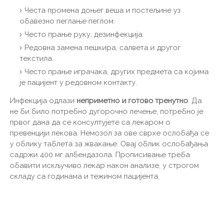
Честа промена доњег веша и постељине уз
обавезно пеглање пеглом.
Често прање руку, дезинфекција.
Редовна замена пешкира, салвета и другог
текстила.
Често прање играчака, других предмета са којима
је пацијент у редовном контакту.
Инфекција одлази
неприметно и готово тренутно
. Да
не би било потребно дугорочно лечење, потребно је
првог дана да се консултујете са лекаром о
превенцији лекова. Немозол за ове сврхе ослобађа се
у облику таблета за жвакање. Овај облик ослобађања
садржи 400 мг албендазола. Прописивање треба
обавити искључиво лекар након анализе, у строгом
складу са годинама и тежином пацијента.