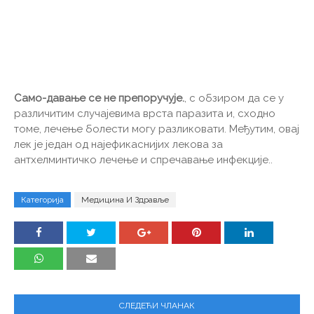
Само-давање се не препоручује.
, с обзиром да се у
различитим случајевима врста паразита и, сходно
томе, лечење болести могу разликовати. Међутим, овај
лек је један од најефикаснијих лекова за
антхелминтичко лечење и спречавање инфекције..
Категорија
Медицина И Здравље
СЛЕДЕЋИ ЧЛАНАК