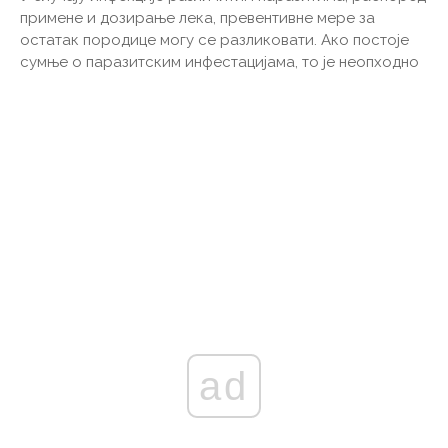
примене и дозирање лека, превентивне мере за
остатак породице могу се разликовати. Ако постоје
сумње о паразитским инфестацијама, то је неопходно
ad