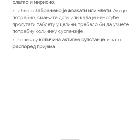
слатко и мирисно
.
Таблете
забрањено је жвакати или млети
. Ако је
потребно, смањите дозу или када је немогуће
прогутати таблету у целини, требало би да узмете
потребну количину суспензије.
Разлика у
количина активне супстанце
, и зато
распоред пријема
.