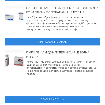
ЦАВИНТОН ТАБЛЕТЕ ИЛИ ИЊЕКЦИЈЕ (АМПУЛЕ) -
КОЈИ ОБЛИК ОСЛОБАЂАЊА ЈЕ БОЉИ?
Лек "Цавинтон" је ефикасно средство намењено
корекција церебралне циркулације. На тржишту
фармакологије лекови већ постоје више од 60 година и
показало се ефикасним у лечењу различитих
васкуларних и неуролошких патологија....
ПРЕТХОДНИ ЧЛАНАК
ПИЛУЛЕ ИЛИ ДОН ПУДЕР - КОЈИ ЈЕ БОЉИ
ИЗБОР?
Ко од нас није доживео бол дуж кичме након напорног
радног дана, бол у зглобовима са значајним
оптерећењем? Болести зглобова постале су надметање
наше генерације: артритис, артроза и остеохондроза
почели...
ГЛАВНИ ЧЛАНЦИ