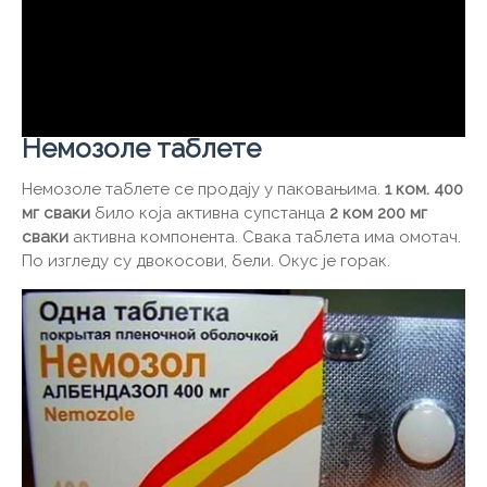
Немозоле таблете
Немозоле таблете се продају у паковањима.
1 ком. 400
мг сваки
било која активна супстанца
2 ком 200 мг
сваки
активна компонента. Свака таблета има омотач.
По изгледу су двокосови, бели. Окус је горак.