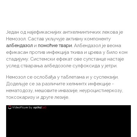
Један од најефикаснијих антхелминтичких лекова је
Немозол. Састав укључује активну компоненту
албендазол
и
помоћне твари
. Албендазол је веома
ефикасан против инфекција ткива и црева у било ком
стадијуму. Системски ефекат ове супстанце настаје
услед стварања албедозоле сулфоксида у јетри.
Немозол се ослобађа у таблетама и у суспензији.
Додељује се за различите хелминтх инфекције -
нематодозу, мешовите инвазије, неуроцистиеркозу,
токсокаризу и друге лезије.