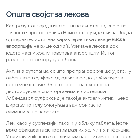
Општа својства лекова
Као резултат заједничке активне супстанце, својства
течног и чврстог облика Немозола су идентична. Једна
од карактеристичних карактеристика лека је
ниска
апсорпција
, не више од 30%. Узимање лекова док
једете масну храну повећава апсорпцију. Из тог
разлога се препоручује оброк..
Активна супстанца се што пре трансформише у јетри у
албендазол сулфоксид, од чега се до 70% везује за
протеине плазме. Због тога се ова супстанца
дистрибуира у свим органима и системима.
Албендазол сулфоксид је такође антхелминтик. Њено
ширење по телу омогућава вам ефикасно
елиминисање паразита.
Лек, како у суспензији, тако и у облику таблета, јесте
врло ефикасан лек
против разних хелминтх инфекција.
У случају инфекције различитим паразитима, распоред