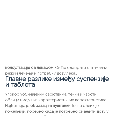
консултације са лекаром
. Он ће одабрати оптимални
режим лечења и потребну дозу лека..
Главне разлике између суспензије
и таблета
Упркос уобичајеним својствима, течни и чврсти
облици имају низ карактеристичних карактеристика.
Најбитније је
образац за пуштање
. Течни облик је
пожељнији, посебно када је потребно смањити дозу у