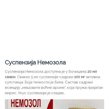
Суспензија Немозола
Суспензија Немозола доступна је у бочицама
20 мл
сваки
. Сваких 5 мл суспензије садржи
100 мг
активна
супстанца. Боја течности је бела. Састав садржи
есенцију „мешовите воћне ароме“, која пружа пријатан
мирис. Укус суспензије је сладак.