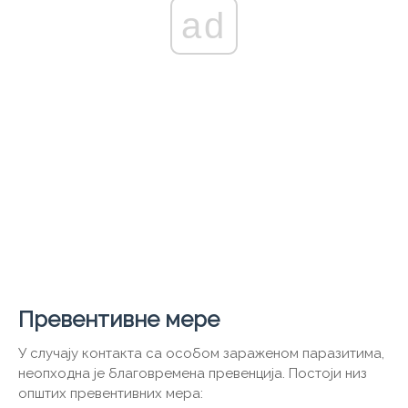
ad
Превентивне мере
У случају контакта са особом зараженом паразитима,
неопходна је благовремена превенција. Постоји низ
општих превентивних мера: