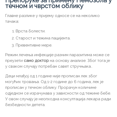
Препоруке за примену Немозола у
течном и чврстом облику
Главне разлике у пријему односе се на неколико
тачака:
Врста болести.
Старост и тежина пацијента.
Превентивне мере.
Режим лечења инфекције разним паразитима може се
преузети
само доктор
на основу анализе. Због тога је
у сваком случају потребан савет стручњака..
Деци млађој од 1 године није прописан лек због
могућих тровања. Од 1-2 године до 6 година, лек је
прописан у течном облику. Прорачун количине
одједном се израчунава у зависности од тежине бебе.
У овом случају је неопходна консултација лекара ради
безбедности детета.