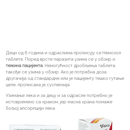
Деци од 6 година и одраслима прописују се Немозол
таблете. Поред врсте паразита узима се у обзир и
тежина пацијента
. Немогућност дробљења таблета
такође се узима у обзир. Ако је потребна доза
другачија од стандардне или је пацијенту тешко гутање
целе, прописана је суспензија.
Узимање лека и за децу и за одрасле потребно је
истовремено са храном, јер масна храна помаже
бољој апсорпцији лека.