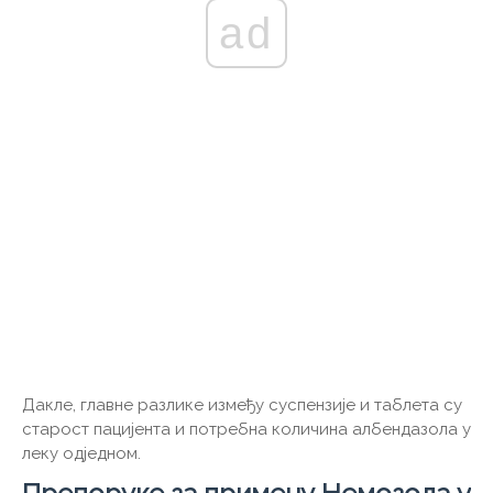
ad
Дакле, главне разлике између суспензије и таблета су
старост пацијента и потребна количина албендазола у
леку одједном.