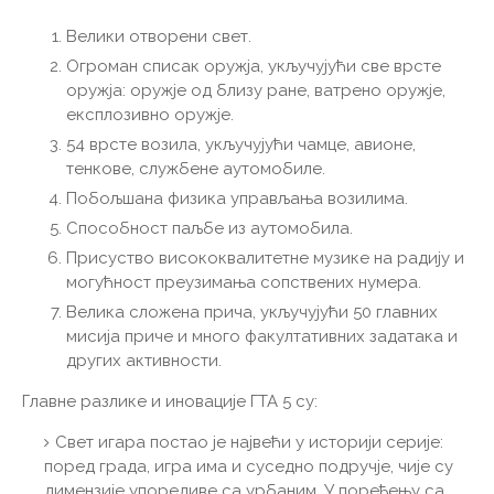
Велики отворени свет.
Огроман списак оружја, укључујући све врсте
оружја: оружје од близу ране, ватрено оружје,
експлозивно оружје.
54 врсте возила, укључујући чамце, авионе,
тенкове, службене аутомобиле.
Побољшана физика управљања возилима.
Способност паљбе из аутомобила.
Присуство висококвалитетне музике на радију и
могућност преузимања сопствених нумера.
Велика сложена прича, укључујући 50 главних
мисија приче и много факултативних задатака и
других активности.
Главне разлике и иновације ГТА 5 су:
Свет игара постао је највећи у историји серије:
поред града, игра има и суседно подручје, чије су
димензије упоредиве са урбаним. У поређењу са