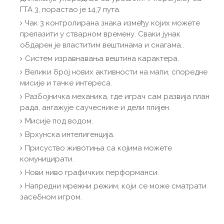
ГТА 3, порастао је 14,7 пута.
Чак 3 контролирана знака између којих можете
прелазити у стварном времену. Сваки јунак
обдарен је властитим вештинама и снагама..
Систем изравнавања вештина карактера.
Велики број нових активности на мапи, споредне
мисије и тачке интереса.
Разбојничка механика, где играч сам развија план
рада, ангажује саучеснике и дели плијен.
Мисије под водом.
Врхунска интелигенција.
Присуство животиња са којима можете
комуницирати.
Нови ниво графичких перформанси.
Напредни мрежни режим, који се може сматрати
засебном игром.