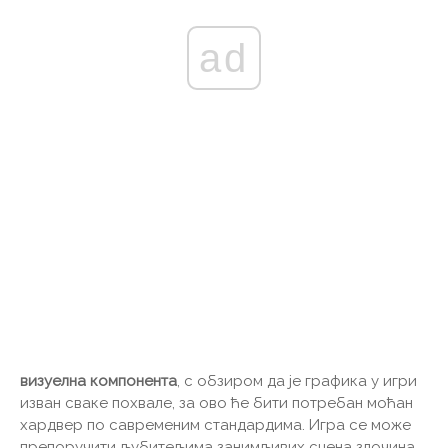
ad
визуелна компонента
, с обзиром да је графика у игри
изван сваке похвале, за ово ће бити потребан моћан
хардвер по савременим стандардима. Игра се може
препоручити љубитељима занимљивих сцена злочина,