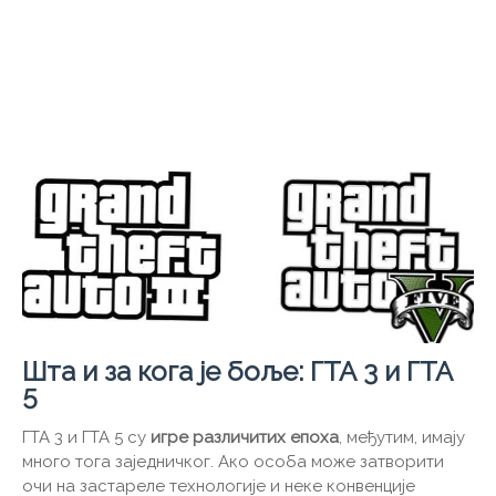
Шта и за кога је боље: ГТА 3 и ГТА
5
ГТА 3 и ГТА 5 су
игре различитих епоха
, међутим, имају
много тога заједничког. Ако особа може затворити
очи на застареле технологије и неке конвенције