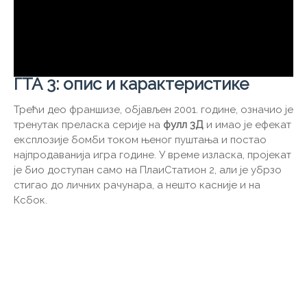
ГТА 3: опис и карактеристике
Трећи део франшизе, објављен 2001. године, означио је
тренутак преласка серије на
фулл 3Д
и имао је ефекат
експлозије бомби током њеног пуштања и постао
најпродаванија игра године. У време изласка, пројекат
је био доступан само на ПлаиСтатион 2, али је убрзо
стигао до личних рачунара, а нешто касније и на
Ксбок.