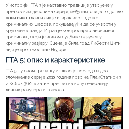
У историји, ГТА 3 је наставио традиције утврђене у
претходним деловима серије, међутим, све је то дошло
нови ниво
: главни лик је извршавао задатке
криминалних шефова, покушавајући да се учврсти у
круговима банди. Играч је контролирао анонимног
криминалца који је вољом судбине одвучен у
криминалну завјеру. Сцена је била град Либерти Цити,
чији је протокол био Њујорк.
ГТА 5: опис и карактеристике
ГТА 5 - у овом тренутку изашао је последњи део
злочиначке серије
2013 година
прво на ПлаиСтатион 3
и Ксбок 360, а затим прешао на нову генерацију
личних рачунара и конзола.