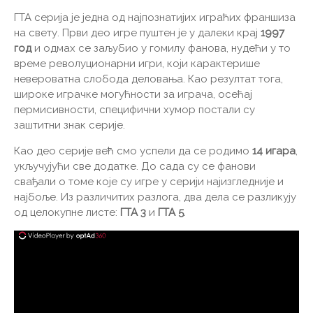
ГТА серија је једна од најпознатијих играћих франшиза
на свету. Први део игре пуштен је у далеки крај
1997
год
и одмах се заљубио у гомилу фанова, нудећи у то
време револуционарни игри, који карактерише
невероватна слобода деловања. Као резултат тога,
широке играчке могућности за играча, осећај
пермисивности, специфични хумор постали су
заштитни знак серије.
Као део серије већ смо успели да се родимо
14 игара
,
укључујући све додатке. До сада су се фанови
свађали о томе које су игре у серији најизгледније и
најбоље. Из различитих разлога, два дела се разликују
од целокупне листе:
ГТА 3
и
ГТА 5
.