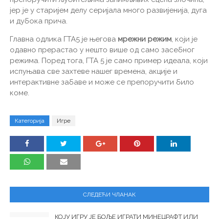
јер је у старијем делу серијала много развијенија, дуга
и дубока прича.
Главна одлика ГТА5 је његова
мрежни режим
, који је
одавно прерастао у нешто више од само засебног
режима. Поред тога, ГТА 5 је само пример идеала, који
испуњава све захтеве нашег времена, акције и
интерактивне забаве и може се препоручити било
коме.
Категорија
Игре
СЛЕДЕЋИ ЧЛАНАК
КОЈУ ИГРУ ЈЕ БОЉЕ ИГРАТИ МИНЕЦРАФТ ИЛИ