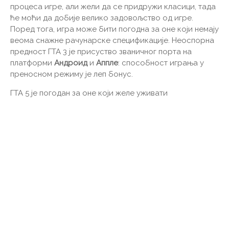
процеса игре, али жели да се придружи класици, тада
ће моћи да добије велико задовољство од игре.
Поред тога, игра може бити погодна за оне који немају
веома снажне рачунарске спецификације. Неоспорна
предност ГТА 3 је присуство званичног порта на
платформи
Андроид
и
Аппле
: способност играња у
преносном режиму је леп бонус.
ГТА 5 је погодан за оне који желе уживати