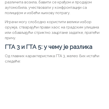
различита возила, бавити се крађом и продајом
аутомобила, учествовати у конфронтацији са
полицијом и избећи њихову потрагу.
Играчи могу слободно користити велики избор
оружја, стварајући прави хаос на градским улицама
или обављајући стриктно зацртане задатке, пратећи
причу.
ГТА 3 и ГТА 5: у чему је разлика
Од главних карактеристика ГТА 3, желео бих истаћи
следеће: