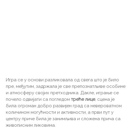
Игра се у основи разликовала од свега што је било
пре, међутим, задржала је све препознатљиве особине
и атмосферу својих претходника. Дакле, играње се
почело одвијати са погледом
треће лице
, сцена је
била огроман добро развијен град са невероватном
количином могућности и активности, а први пут у
центру приче била је занимљива и сложена прича са
живописним ликовима.