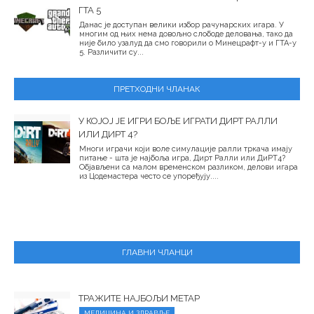
ГТА 5
Данас је доступан велики избор рачунарских игара. У
многим од њих нема довољно слободе деловања, тако да
није било узалуд да смо говорили о Минецрафт-у и ГТА-у
5. Различити су...
ПРЕТХОДНИ ЧЛАНАК
У КОЈОЈ ЈЕ ИГРИ БОЉЕ ИГРАТИ ДИРТ РАЛЛИ
ИЛИ ДИРТ 4?
Многи играчи који воле симулације ралли тркача имају
питање - шта је најбоља игра, Дирт Ралли или ДиРТ4?
Објављени са малом временском разликом, делови игара
из Цодемастера често се упоређују....
ГЛАВНИ ЧЛАНЦИ
ТРАЖИТЕ НАЈБОЉИ МЕТАР
МЕДИЦИНА И ЗДРАВЉЕ