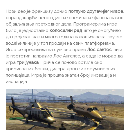
Нови део је франшизу донио
потпуно другачијег нивоа
,
оправдавајући петогодишње очекивање фанова након
објављивања претходног дела. Програмерима игре
било је једноставно
колосални рад
, што је омогућило
да пројекат, чак и много година након изласка, заузме
водеће линије у топ продаји на свим платформама.
Игра се преселила на сунчано време
Лос сантос
, чији
је прототип направио Лос Ангелес, а сада је морао да
игра
три јунака
. Прича се поново вртила око
криминалних банди, дилера дроге и корумпираних
полицајаца. Игра је прошла знатан број иновација и
иновација.