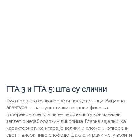
ГТА 3 и ГТА 5: шта су слични
Оба пројекта су жанровски представници.
Акциона
авантура
- авантуристички акциони филм на
отвореном свету, у чијем је средишту криминални
заплет с незаборавним ликовима. Главна заједничка
карактеристика игара је велики и сложени отворени
свет и висок ниво слободе. Дакле, играчи могу возити