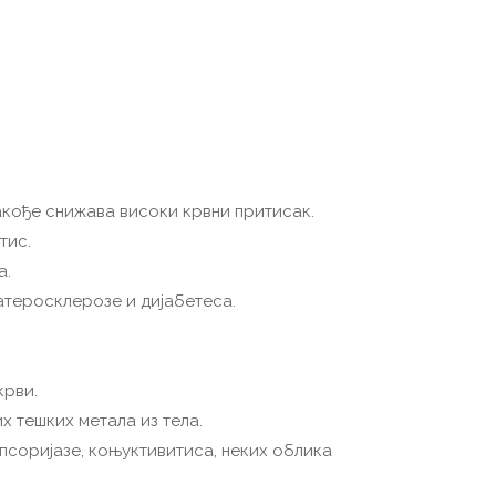
акође снижава високи крвни притисак.
тис.
а.
теросклерозе и дијабетеса.
крви.
 тешких метала из тела.
псоријазе, коњуктивитиса, неких облика