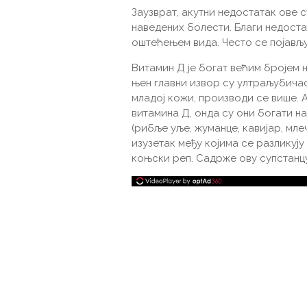
Заузврат, акутни недостатак ове с
наведених болести. Благи недоста
оштећењем вида. Често се појављу
Витамин Д је богат већим бројем 
њен главни извор су ултраљубичас
младој кожи, производи се више.
витамина Д, онда су они богати 
(рибље уље, жуманце, кавијар, мле
изузетак међу којима се разликују
коњски реп. Садрже ову супстанцу