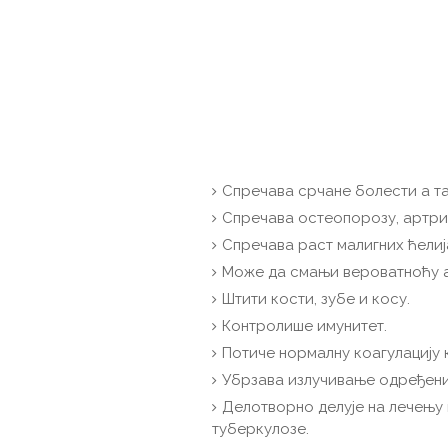
Спречава срчане болести а т
Спречава остеопорозу, артри
Спречава раст малигних ћелиј
Може да смањи вероватноћу а
Штити кости, зубе и косу.
Контролише имунитет.
Потиче нормалну коагулацију 
Убрзава излучивање одређених
Делотворно делује на лечењу 
туберкулозе.