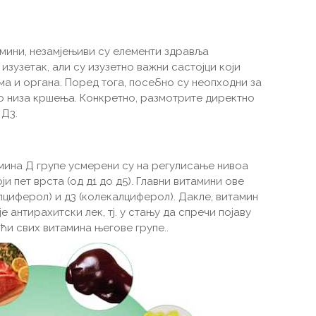
мини, незамјењиви су елементи здравља
изузетак, али су изузетно важни састојци који
ма и органа. Поред тога, посебно су неопходни за
о низа кршења. Конкретно, размотрите директно
 Д3.
мина Д групе усмерени су на регулисање нивоа
и пет врста (од д1 до д5). Главни витамини ове
алциферол) и д3 (колекалциферол). Дакле, витамин
е антирахитски лек, тј. у стању да спречи појаву
оћи свих витамина његове групе..