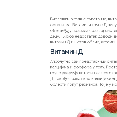
Биолошки активне супстанце, вита
организма. Витамини групе Д нису 
обезбеђују правилан развој систе
децу. Њихов недостатак доводи д
витамин Д и његов облик, витамин
Витамин Д
Апсолутно сви представници вита
калцијума и фосфора у телу. Постој
групе укључују витамин д2 (ергок
Д, такође познат као калциферол, ј
болести попут рахитиса. То је у м