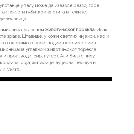
упстанце у телу може да изазове развој горе
так пријети губитком апетита и тежине,
је несаница.
намирница, углавном
животињског порекла
. Ипак,
те зраке. Штавише, у кожи светлих нијанси, као и
 Ако говоримо о производима као изворима
намирницама углавном животињског порекла
чни производи, сир, путер). Али биљке нису
 коприва, соја, житарице, луцерна, першун и
 и гљиве..