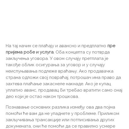
На тај начин се плаћају и авансно и предплатно
пре
пријема робе и услуга
. Оба концепта су потврда
закључења уговора. У овом случају претплата је
такође облик осигурања за уговор и у случају
неиспуњавања подлеже враћању. Ако продавачка
страна одложи свој повраћај, потрошач има право да
захтева плаћање закаснеле накнаде. Ако је купац
уплатио аванс, продавац би требао вратити само онај
део који је остао након трошкова.
Познавање основних разлика између ова два појма
помоћи ће вам да не упаднете у проблеме. Приликом
закључивања трансакције или потписивања других
докумената, они ће помоћи да се правилно усмере