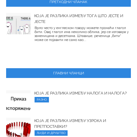
ПРЕТХОДНИ ЧЛАНАК
КОЈА ЈЕ РАЗЛИКА ИЗМЕЂУ ТОГА ШТО ЈЕСТЕ И
ЈЕСТЕ
Врло често у енглеском говору можете пронаћи глагол
бити. Овај глагол има неколико облика, јер се изговара у
заменицама и десеткама. Штавише, реченица „бити“
може се појавити не само као...
ГЛАВНИ ЧЛАНЦИ
КОЈА ЈЕ РАЗЛИКА ИЗМЕЂУ НАЛОГА И НАЛОГА?
РАЗНО
КОЈА ЈЕ РАЗЛИКА ИЗМЕЂУ УЗРОКА И
ПРЕТПОСТАВКИ?
ЉУДИ И ДРУШТВО