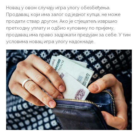
Новац у овом случају игра улогу обезбеђења.
Продавац, који има залог од једног купца, не може
продати ствар другом. Ако је стјецатељ извршио
претходну уплату и одбио куповину по пријему,
продавац има право задржати предујам за себе. У тим
условима новац игра улогу надокнаде.