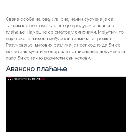
Свака особа на овај или онај начин суочена је са
таквим концептима као што је предујам и авансно
плаћање. Најчешће се сматрају
синоними
. Међутим, то
није тако, а њихова међусобна замена је грешка.
Разумевање њихових разлика је неопходно да би се
могао закључити уговор или потписивање докумената
како би се тачно разумели сви услови.
Авансно плаћање