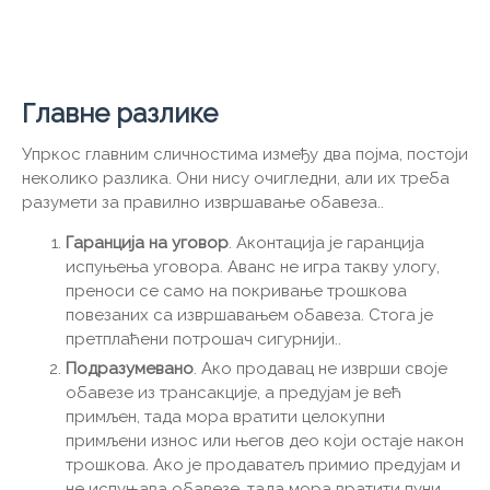
Главне разлике
Упркос главним сличностима између два појма, постоји
неколико разлика. Они нису очигледни, али их треба
разумети за правилно извршавање обавеза..
Гаранција на уговор
. Аконтација је гаранција
испуњења уговора. Аванс не игра такву улогу,
преноси се само на покривање трошкова
повезаних са извршавањем обавеза. Стога је
претплаћени потрошач сигурнији..
Подразумевано
. Ако продавац не изврши своје
обавезе из трансакције, а предујам је већ
примљен, тада мора вратити целокупни
примљени износ или његов део који остаје након
трошкова. Ако је продаватељ примио предујам и
не испуњава обавезе, тада мора вратити пуни