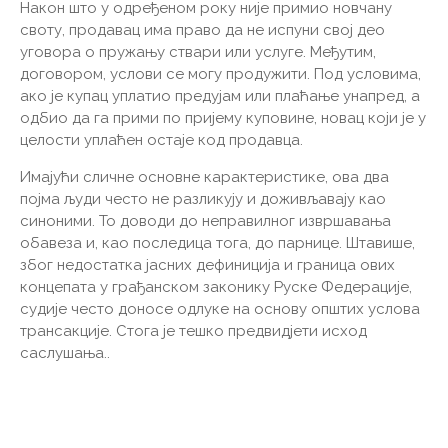
Након што у одређеном року није примио новчану
своту, продавац има право да не испуни свој део
уговора о пружању ствари или услуге. Међутим,
договором, услови се могу продужити. Под условима,
ако је купац уплатио предујам или плаћање унапред, а
одбио да га прими по пријему куповине, новац који је у
целости уплаћен остаје код продавца.
Имајући сличне основне карактеристике, ова два
појма људи често не разликују и доживљавају као
синоними. То доводи до неправилног извршавања
обавеза и, као последица тога, до парнице. Штавише,
због недостатка јасних дефиниција и граница ових
концепата у грађанском законику Руске Федерације,
судије често доносе одлуке на основу општих услова
трансакције. Стога је тешко предвидјети исход
саслушања..