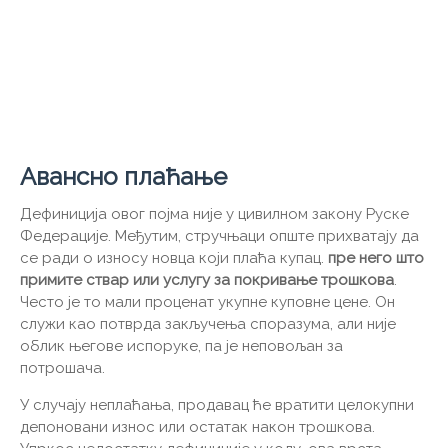
Авансно плаћање
Дефиниција овог појма није у цивилном закону Руске
Федерације. Међутим, стручњаци опште прихватају да
се ради о износу новца који плаћа купац.
пре него што
примите ствар или услугу за покривање трошкова
.
Често је то мали проценат укупне куповне цене. Он
служи као потврда закључења споразума, али није
облик његове испоруке, па је неповољан за
потрошача.
У случају неплаћања, продавац ће вратити целокупни
депоновани износ или остатак након трошкова.