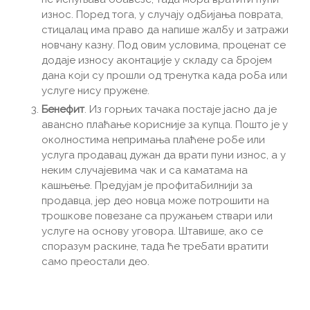
износ. Поред тога, у случају одбијања поврата,
стицалац има право да напише жалбу и затражи
новчану казну. Под овим условима, проценат се
додаје износу аконтације у складу са бројем
дана који су прошли од тренутка када роба или
услуге нису пружене.
Бенефит
. Из горњих тачака постаје јасно да је
авансно плаћање корисније за купца. Пошто је у
околностима непримања плаћене робе или
услуга продавац дужан да врати пуни износ, а у
неким случајевима чак и са каматама на
кашњење. Предујам је профитабилнији за
продавца, јер део новца може потрошити на
трошкове повезане са пружањем ствари или
услуге на основу уговора. Штавише, ако се
споразум раскине, тада ће требати вратити
само преостали део.