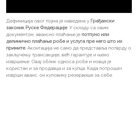
Дефиниција овог појма је наведена у
Грађански
законик Руске Федерације
. У складу са овим
документом, авансно плаћање је
потпуно или
делимично плаћање робе и услуга пре него што их
примите
. Аконтација не само да представља потврду о
закључењу трансакције, већ гарантује и њено
извршење. Овај облик односа робе и новца је
користан и за продавца и за купца. Када потрошач
изврши аванс, он куповину резервише за себе.