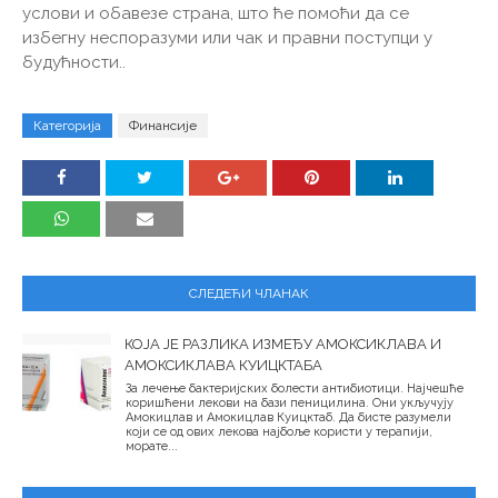
услови и обавезе страна, што ће помоћи да се
избегну неспоразуми или чак и правни поступци у
будућности..
Категорија
Финансије
СЛЕДЕЋИ ЧЛАНАК
КОЈА ЈЕ РАЗЛИКА ИЗМЕЂУ АМОКСИКЛАВА И
АМОКСИКЛАВА КУИЦКТАБА
За лечење бактеријских болести антибиотици. Најчешће
коришћени лекови на бази пеницилина. Они укључују
Амокицлав и Амокицлав Куицктаб. Да бисте разумели
који се од ових лекова најбоље користи у терапији,
морате...