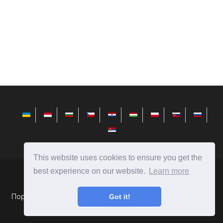
This website uses cookies to ensure you get the
best experience on our website.
Learn more
sr.avktarget.com
Ⓒ
2026
Поређења људи, предмета, појава, аутомобила, хране и још
Got it!
много тога.