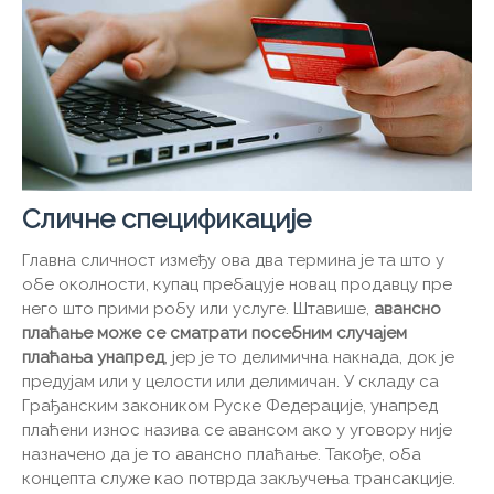
Сличне спецификације
Главна сличност између ова два термина је та што у
обе околности, купац пребацује новац продавцу пре
него што прими робу или услуге. Штавише,
авансно
плаћање може се сматрати посебним случајем
плаћања унапред
, јер је то делимична накнада, док је
предујам или у целости или делимичан. У складу са
Грађанским закоником Руске Федерације, унапред
плаћени износ назива се авансом ако у уговору није
назначено да је то авансно плаћање. Такође, оба
концепта служе као потврда закључења трансакције.