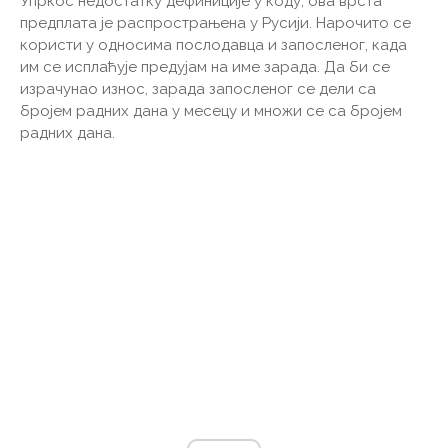
Упркос недостатку дефиниције у коду, ова врста
предплата је распрострањена у Русији. Нарочито се
користи у односима послодавца и запосленог, када
им се исплаћује предујам на име зарада. Да би се
израчунао износ, зарада запосленог се дели са
бројем радних дана у месецу и множи се са бројем
радних дана.