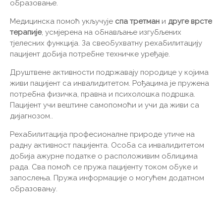
образовање.
Медицинска помоћ укључује
спа третман
и
друге врсте
терапије
, усмјерена на обнављање изгубљених
тјелесних функција. За свеобухватну рехабилитацију
пацијент добија потребне техничке уређаје.
Друштвене активности подржавају породице у којима
живи пацијент са инвалидитетом. Рођацима је пружена
потребна физичка, правна и психолошка подршка.
Пацијент учи вештине самопомоћи и учи да живи са
дијагнозом..
Рехабилитација професионалне природе утиче на
радну активност пацијента. Особа са инвалидитетом
добија ажурне податке о расположивим облицима
рада. Сва помоћ се пружа пацијенту током обуке и
запослења. Пружа информације о могућем додатном
образовању.