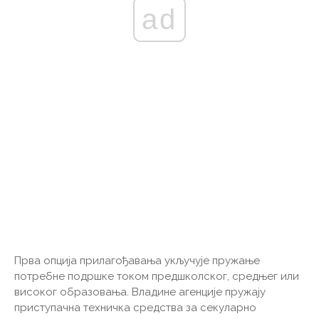
ad
Прва опција прилагођавања укључује пружање
потребне подршке током предшколског, средњег или
високог образовања. Владине агенције пружају
приступачна техничка средства за секуларно