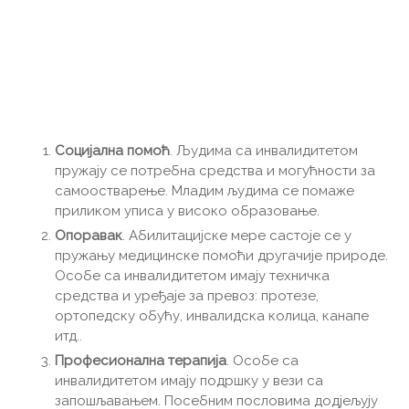
Социјална помоћ
. Људима са инвалидитетом
пружају се потребна средства и могућности за
самоостварење. Младим људима се помаже
приликом уписа у високо образовање.
Опоравак
. Абилитацијске мере састоје се у
пружању медицинске помоћи другачије природе.
Особе са инвалидитетом имају техничка
средства и уређаје за превоз: протезе,
ортопедску обућу, инвалидска колица, канапе
итд..
Професионална терапија
. Особе са
инвалидитетом имају подршку у вези са
запошљавањем. Посебним пословима додјељују