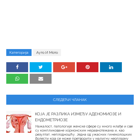
Категорија
Ауто И Мото
СЛЕДЕЋИ ЧЛАНАК
КОЈА ЈЕ РАЗЛИКА ИЗМЕЂУ АДЕНОМИОЗЕ И
ЕНДОМЕТРИОЗЕ
Нажалост, патологије женске сфере су много млађе и све
су компликоване хормонским неравнотежама и, као
резултат, неплодношћу. Једна од ужасних гинеколошких
болести која се може претворити у малигну неоплазму