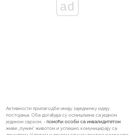
ad
Активности прилагодбе имају заједничку идеју
постојања. Оба догађаја су осмишљена са једном
једином сврхом. -
помоћи особи са инвалидитетом
живе „пуним“ животом и успешно комуницирају са
друштвом. У првом и другом случају постоје различите