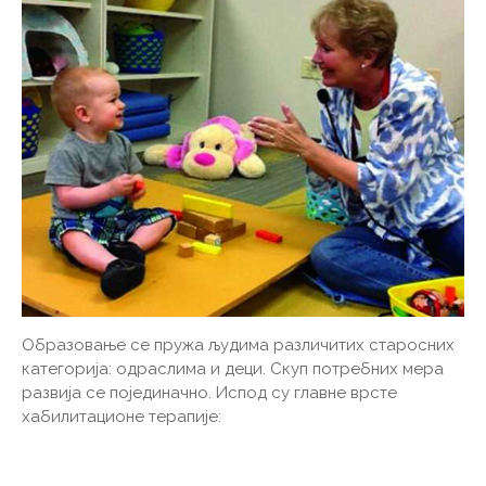
Образовање се пружа људима различитих старосних
категорија: одраслима и деци. Скуп потребних мера
развија се појединачно. Испод су главне врсте
хабилитационе терапије: