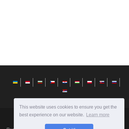
This website uses cookies to ensure you get the
best experience on our website.
Learn more
sr.avktarget.com
Ⓒ
2026