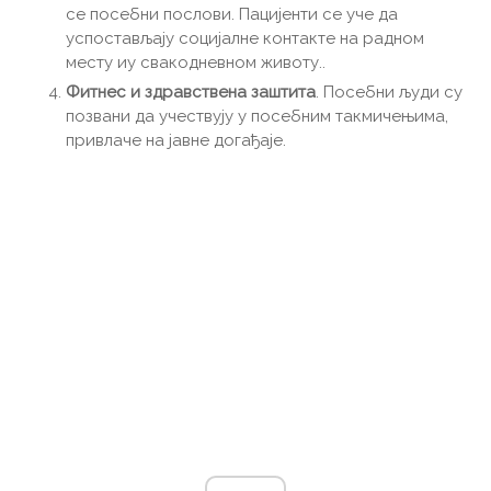
се посебни послови. Пацијенти се уче да
успостављају социјалне контакте на радном
месту иу свакодневном животу..
Фитнес и здравствена заштита
. Посебни људи су
позвани да учествују у посебним такмичењима,
привлаче на јавне догађаје.