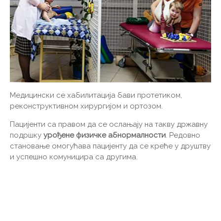
Медицински се хабилитација бави протетиком,
реконструктивном хирургијом и ортозом.
Пацијенти са правом да се ослањају на такву државну
подршку
урођене физичке абнормалности
. Редовно
становање омогућава пацијенту да се креће у друштву
и успешно комуницира са другима.