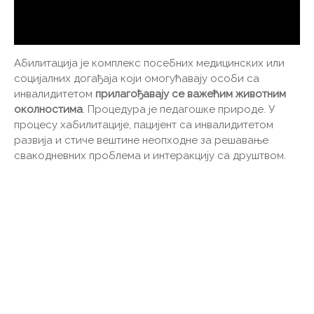
Абилитација је комплекс посебних медицинских или
социјалних догађаја који омогућавају особи са
инвалидитетом
прилагођавају се важећим животним
околностима
. Процедура је педагошке природе. У
процесу хабилитације, пацијент са инвалидитетом
развија и стиче вештине неопходне за решавање
свакодневних проблема и интеракцију са друштвом.