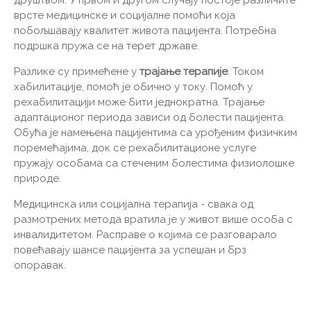
врсте медицинске и социјалне помоћи која
побољшавају квалитет живота пацијента. Потребна
подршка пружа се на терет државе.
Разлике су примећене у
трајање терапије
. Током
хабилитације, помоћ је обично у току. Помоћ у
рехабилитацији може бити једнократна. Трајање
адаптационог периода зависи од болести пацијента.
Обућа је намењена пацијентима са урођеним физичким
поремећајима, док се рехабилитационе услуге
пружају особама са стеченим болестима физиолошке
природе.
Медицинска или социјална терапија - свака од
размотрених метода вратила је у живот више особа с
инвалидитетом. Расправе о којима се разговарало
повећавају шансе пацијента за успешан и брз
опоравак.