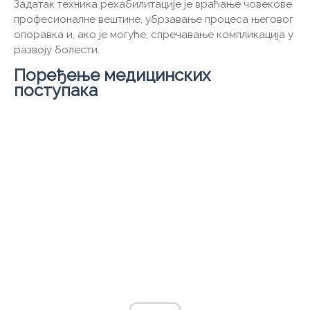
Задатак техника рехабилитације је враћање човекове
професионалне вештине, убрзавање процеса његовог
опоравка и, ако је могуће, спречавање компликација у
развоју болести.
Поређење медицинских
поступака