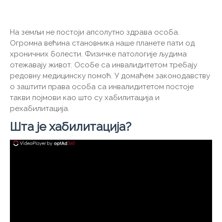
На земљи не постоји апсолутно здрава особа.
Огромна већина становника наше планете пати од
хроничних болести. Физичке патологије људима
отежавају живот. Особе са инвалидитетом требају
редовну медицинску помоћ. У домаћем законодавству
о заштити права особа са инвалидитетом постоје
такви појмови као што су хабилитација и
рехабилитација.
Шта је хабилитација?