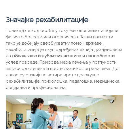
Значајке рехабилитације
Понекад се код особе у току његовог живота појаве
физичке болести или ограничења. Такви пацијенти
такође добијају свеобухватну помоћ државе.
Рехабилитација је скуп одређених акција дизајнираних
да
обнављање изгубљених вештина и способности
услед повреде. Природа мера лечења у потпуности
зависи од степена и врсте физичког ограничења. До
данас су развијене четири врсте целокупне
рехабилитације: психолошка, педагошка, медицинска,
социјална и професионална.