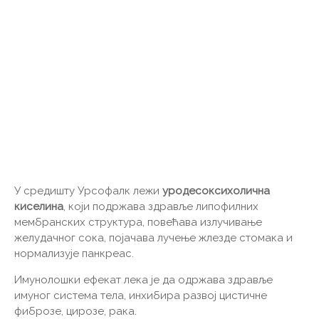
У средишту Урсофалк лежи
уродесоксихолична
киселина
, који подржава здравље липофилних
мембранских структура, повећава излучивање
желудачног сока, појачава лучење жлезде стомака и
нормализује панкреас.
Имунолошки ефекат лека је да одржава здравље
имуног система тела, инхибира развој цистичне
фиброзе, цирозе, рака.