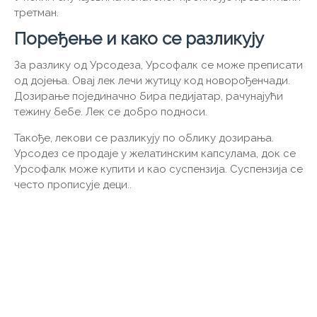
третман.
Поређење и како се разликују
За разлику од Урсодеза, Урсофалк се може преписати
од дојења. Овај лек лечи жутицу код новорођенчади.
Дозирање појединачно бира педијатар, рачунајући
тежину бебе. Лек се добро подноси.
Такође, лекови се разликују по облику дозирања.
Урсодез се продаје у желатинским капсулама, док се
Урсофалк може купити и као суспензија. Суспензија се
често прописује деци..