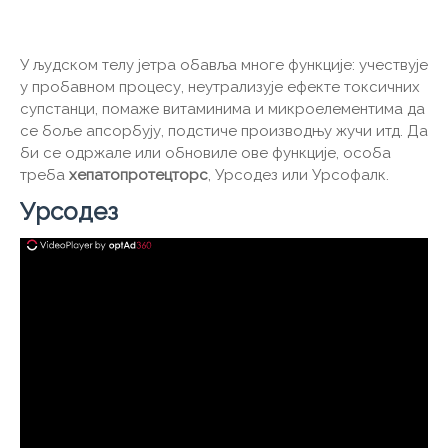
У људском телу јетра обавља многе функције: учествује
у пробавном процесу, неутрализује ефекте токсичних
супстанци, помаже витаминима и микроелементима да
се боље апсорбују, подстиче производњу жучи итд. Да
би се одржале или обновиле ове функције, особа
треба
хепатопротецторс
, Урсодез или Урсофалк.
Урсодез