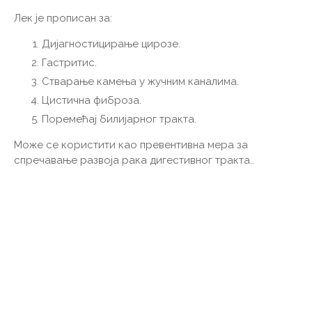
Лек је прописан за:
Дијагностицирање цирозе.
Гастритис.
Стварање камења у жучним каналима.
Цистична фиброза.
Поремећај билијарног тракта.
Може се користити као превентивна мера за
спречавање развоја рака дигестивног тракта..