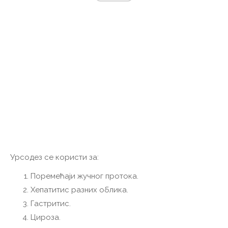
Урсодез се користи за:
Поремећаји жучног протока.
Хепатитис разних облика.
Гастритис.
Цироза.