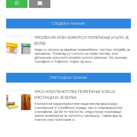
СЛЕДЕЋИ ЧЛАНАК
УРСОФАЛК ИЛИ ХОФИТОЛ ПОРЕЂЕЊЕ И ШТА ЈЕ
БОЉЕ
Када су органи за варење поремећени, постоји потреба за
лековима. Понекад су слични на први поглед, али
детаљније проучите можете уочити разлике. На пример:
Урсофалк и Хофитол. Којем од њих...
ПРЕТХОДНИ ЧЛАНАК
УРСА ИЛИ ПЕНОПЛЕК ПОРЕЂЕЊЕ И КОЈА
ИЗОЛАЦИЈА ЈЕ БОЉА
Климатске карактеристике наше земље форсирају
становнике и стамбених зграда, као и индивидуалног
становања. Да би то постигла, индустрија производи
разне материјале за топлотну изолацију. Свака врста
платна има позитивне и...