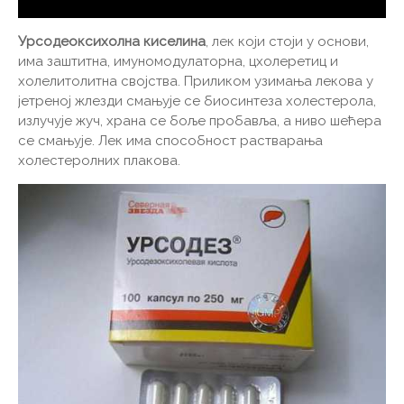
Урсодеоксихолна киселина
, лек који стоји у основи,
има заштитна, имуномодулаторна, цхолеретиц и
холелитолитна својства. Приликом узимања лекова у
јетреној жлезди смањује се биосинтеза холестерола,
излучује жуч, храна се боље пробавља, а ниво шећера
се смањује. Лек има способност растварања
холестеролних плакова.