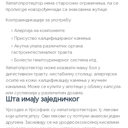
Хепатопротецтор нема старосних ограничења, па се
прописује новорођенчади са знаковима жутице.
Контраиндикације за употребу:
Алергија на компоненте.
Присуство калцифицираног камења.
Акутна упала различитих органа
гастроинтестиналног тракта.
Болести генитоуринарног система итд..
Хепатопротектор може изазвати мању бол у
дигестивном тракту, нестабилну столицу, алергијске
осипе на кожи, калцификацију камења у жучним
каналима. Може се купити у апотеци у облику капсула
или суспензија у различитим дозама..
Шта имају заједничког
Урсодез и Урсофалк су хепатопротектори, тј. лекови
који штите јетру. Ови лекови су потпуни аналози једни
другима. Заснивају се на уродесоксихолној киселини