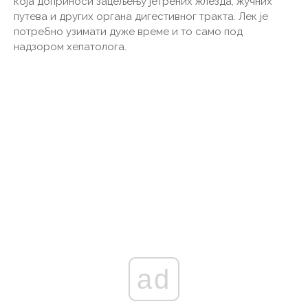
која доприноси зацељењу јетрених жлезда, жучних
путева и других органа дигестивног тракта. Лек је
потребно узимати дуже време и то само под
надзором хепатолога.
ad