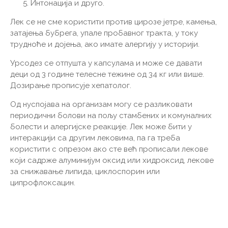
Интонација и друго.
Лек се не сме користити против цирозе јетре, камења,
затајења бубрега, упале пробавног тракта, у току
трудноће и дојења, ако имате алергију у историји.
Урсодез се отпушта у капсулама и може се давати
деци од 3 године телесне тежине од 34 кг или више.
Дозирање прописује хепатолог.
Од нуспојава на организам могу се разликовати
периодични болови на пољу стамбених и комуналних
болести и алергијске реакције. Лек може бити у
интеракцији са другим лековима, па га треба
користити с опрезом ако сте већ прописали лекове
који садрже алуминијум оксид или хидроксид, лекове
за снижавање липида, циклоспорин или
ципрофлоксацин.