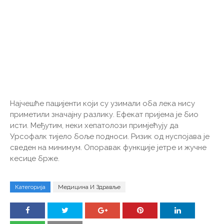
Најчешће пацијенти који су узимали оба лека нису
приметили значајну разлику. Ефекат пријема је био
исти. Међутим, неки хепатолози примјећују да
Урсофалк тијело боље подноси. Ризик од нуспојава је
сведен на минимум. Опоравак функције јетре и жучне
кесице брже.
Категорија
Медицина И Здравље