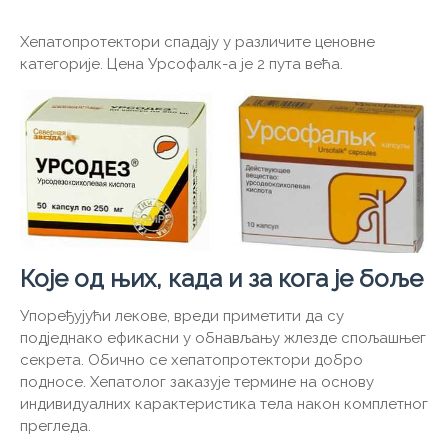
Хепатопротектори спадају у различите ценовне
категорије. Цена Урсофалк-а је 2 пута већа.
Које од њих, када и за кога је боље
Упоређујући лекове, вреди приметити да су
подједнако ефикасни у обнављању жлезде спољашњег
секрета. Обично се хепатопротектори добро
подносе. Хепатолог заказује термине на основу
индивидуалних карактеристика тела након комплетног
прегледа.