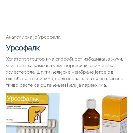
Аналог лека је Урсофалк.
Урсофалк
Хепатопротецтор има способност избацивања жучи,
уништавања каменца у жучној кесици, снижавања
холестерола. Штити ћелијске мембране јетре од
оштећења токсинима, не дозвољава да њено везивно
ткиво расте са оштећењем ћелија паренхима.