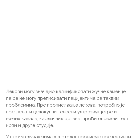
Лекови могу значајно калцификовати жучне каменце
па се не могу преписивати пацијентима са таквим
проблемима. Пре прописивања лекова, потребно је
прегледати целокупни телесни ултразвук јетре и
њених канала, карличних органа, проћи опсежни тест
крви и друге студије.
У неким случајевима хепатолог прописује превентивни